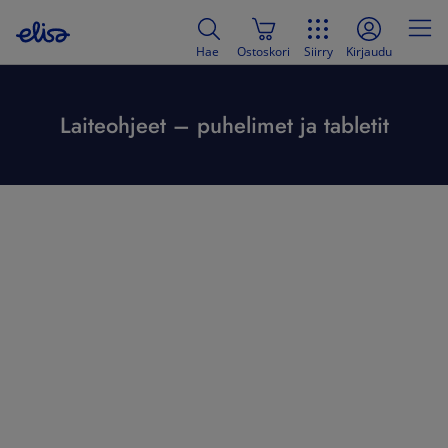
Hae
Ostoskori
Siirry
Kirjaudu
Laiteohjeet – puhelimet ja tabletit