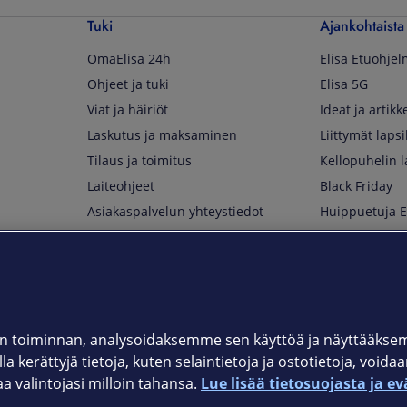
Tuki
Ajankohtaista
OmaElisa 24h
Elisa Etuohje
Ohjeet ja tuki
Elisa 5G
Viat ja häiriöt
Ideat ja artikke
Laskutus ja maksaminen
Liittymät lapsi
Tilaus ja toimitus
Kellopuhelin l
Laiteohjeet
Black Friday
Asiakaspalvelun yhteystiedot
Huippuetuja El
Soita Omagurulle
OmaYhteisö
Myymälät ja myyntipisteet
Kuuluvuuskartta
Asiakastiedotteet
 toiminnan, analysoidaksemme sen käyttöä ja näyttääkse
a kerättyjä tietoja, kuten selaintietoja ja ostotietoja, voida
t
OmaElisa-sovellus
valintojasi milloin tahansa.
Lue lisää tietosuojasta ja ev
järjestelmä
Kirjaudu sähköpostiin