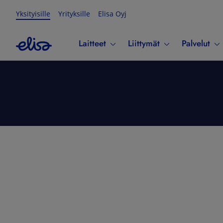
Yksityisille
Yrityksille
Elisa Oyj
Laitteet
Liittymät
Palvelut