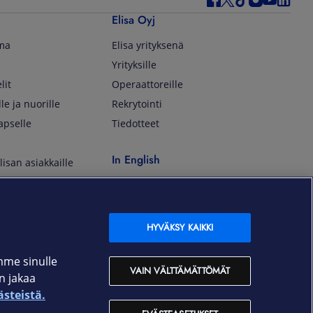
Elisa Oyj
lma
Elisa yrityksenä
Yrityksille
lit
Operaattoreille
lle ja nuorille
Rekrytointi
apselle
Tiedotteet
In English
isan asiakkaille
Customer Service
OmaElisa Self Service
Moving to Finland
HYVÄKSY KAIKKI
Elisa Corporation
mme sinulle
VAIN VÄLTTÄMÄTTÖMÄT
an jakaa
På Svenska
ästeistä.
Kundtjänst