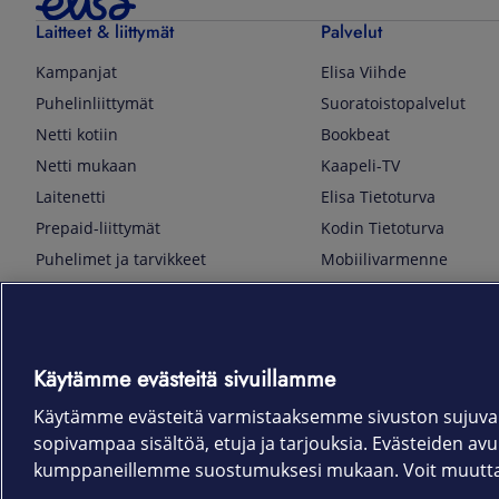
Laitteet & liittymät
Palvelut
Kampanjat
Elisa Viihde
Puhelinliittymät
Suoratoistopalvelut
Netti kotiin
Bookbeat
Netti mukaan
Kaapeli-TV
Laitenetti
Elisa Tietoturva
Prepaid-liittymät
Kodin Tietoturva
Puhelimet ja tarvikkeet
Mobiilivarmenne
Tietotekniikka
Kuka soittaa
Pelaaminen
Sähköpostipalvelu
TV & audio
Elisa Kotiverkko
Käytämme evästeitä sivuillamme
Kodinkoneet
Elisa Pilvilinna
Kamerat ja dronet
Elisa Laiteturva
Käytämme evästeitä varmistaaksemme sivuston sujuvan
sopivampaa sisältöä, etuja ja tarjouksia. Evästeiden avull
Kellot ja rannekkeet
Elisa Rinnakkaisliittymä
kumppaneillemme suostumuksesi mukaan. Voit muuttaa 
Älykoti
Elisa Kotiturva -hälytys