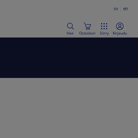
sv
en
Hae
Ostoskori
Siirry
Kirjaudu