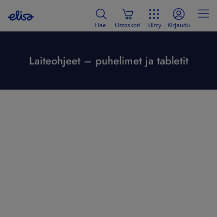
Hae
Ostoskori
Siirry
Kirjaudu
Laiteohjeet – puhelimet ja tabletit