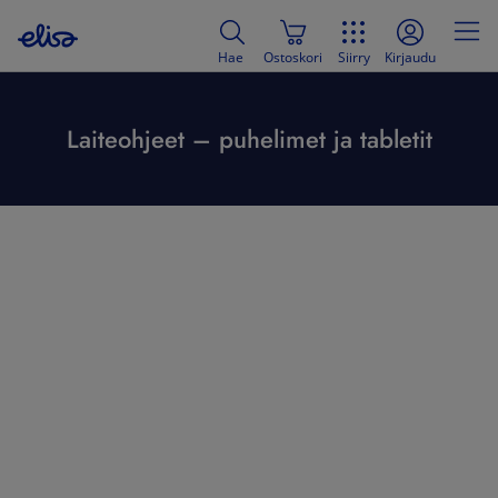
Hae
Ostoskori
Siirry
Kirjaudu
Laiteohjeet – puhelimet ja tabletit