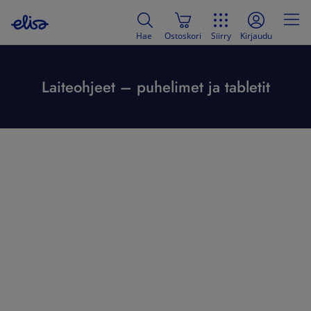
Hae
Ostoskori
Siirry
Kirjaudu
Laiteohjeet – puhelimet ja tabletit