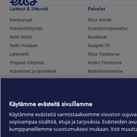
Laitteet & liittymät
Palvelut
Kampanjat
Elisa Viihde
Puhelinliittymät
Suoratoistopalvelut
Netti kotiin
Bookbeat
Netti mukaan
Kaapeli-TV
Laitenetti
Elisa Tietoturva
Prepaid-liittymät
Kodin Tietoturva
Puhelimet ja tarvikkeet
Mobiilivarmenne
Tietotekniikka
Kuka soittaa
Pelaaminen
Sähköpostipalvelu
TV & audio
Elisa Kotiverkko
Käytämme evästeitä sivuillamme
Kodinkoneet
Elisa Pilvilinna
Kamerat ja dronet
Elisa Laiteturva
Käytämme evästeitä varmistaaksemme sivuston sujuvan
sopivampaa sisältöä, etuja ja tarjouksia. Evästeiden avull
Kellot ja rannekkeet
Elisa Rinnakkaisliittymä
kumppaneillemme suostumuksesi mukaan. Voit muuttaa 
Älykoti
Elisa Kotiturva -hälytys