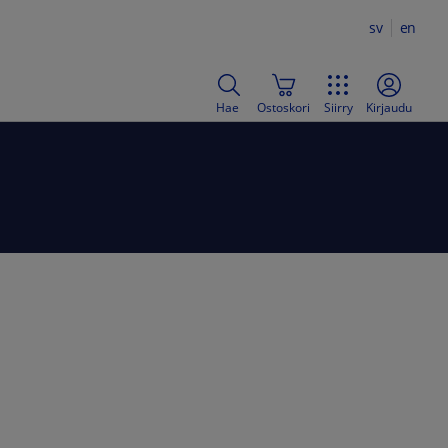
sv
en
Hae
Ostoskori
Siirry
Kirjaudu