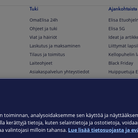
Tuki
Ajankohtaista
OmaElisa 24h
Elisa Etuohje
Ohjeet ja tuki
Elisa 5G
Viat ja häiriöt
Ideat ja artikke
Laskutus ja maksaminen
Liittymät lapsi
Tilaus ja toimitus
Kellopuhelin l
Laiteohjeet
Black Friday
Asiakaspalvelun yhteystiedot
Huippuetuja El
Soita Omagurulle
OmaYhteisö
Myymälät ja myyntipisteet
Kuuluvuuskartta
Asiakastiedotteet
 toiminnan, analysoidaksemme sen käyttöä ja näyttääkse
a kerättyjä tietoja, kuten selaintietoja ja ostotietoja, voida
t
OmaElisa-sovellus
valintojasi milloin tahansa.
Lue lisää tietosuojasta ja ev
järjestelmä
Kirjaudu sähköpostiin