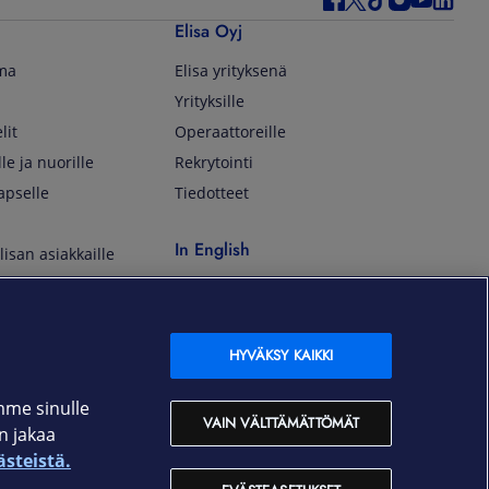
Elisa Oyj
lma
Elisa yrityksenä
Yrityksille
lit
Operaattoreille
lle ja nuorille
Rekrytointi
apselle
Tiedotteet
In English
isan asiakkaille
Customer Service
OmaElisa Self Service
Moving to Finland
HYVÄKSY KAIKKI
Elisa Corporation
mme sinulle
VAIN VÄLTTÄMÄTTÖMÄT
an jakaa
På Svenska
ästeistä.
Kundtjänst