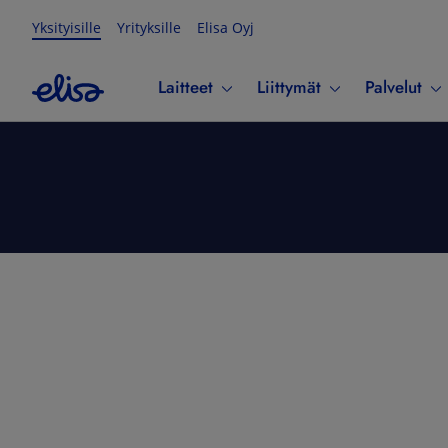
Yksityisille
Yrityksille
Elisa Oyj
Laitteet
Liittymät
Palvelut