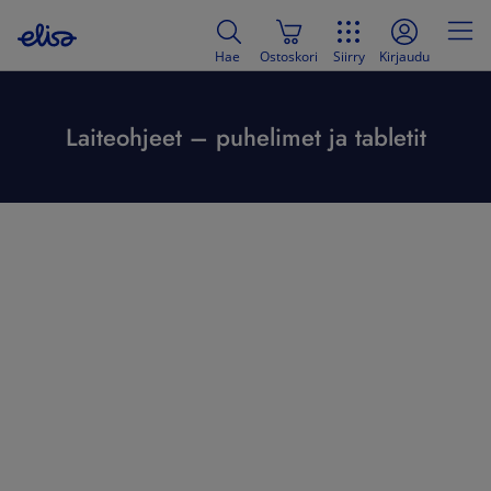
Hae
Ostoskori
Siirry
Kirjaudu
Laiteohjeet – puhelimet ja tabletit