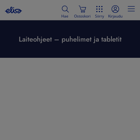
Hae
Ostoskori
Siirry
Kirjaudu
Laiteohjeet – puhelimet ja tabletit