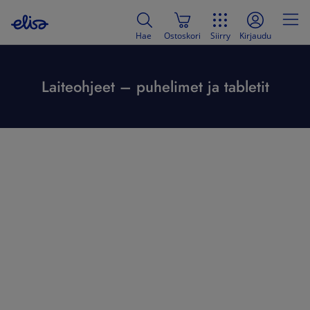
Hae
Ostoskori
Siirry
Kirjaudu
Laiteohjeet – puhelimet ja tabletit