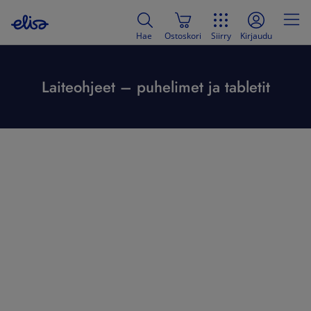
Hae
Ostoskori
Siirry
Kirjaudu
Laiteohjeet – puhelimet ja tabletit