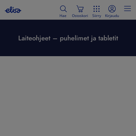
Hae
Ostoskori
Siirry
Kirjaudu
Laiteohjeet – puhelimet ja tabletit