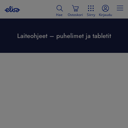
Hae
Ostoskori
Siirry
Kirjaudu
Laiteohjeet – puhelimet ja tabletit