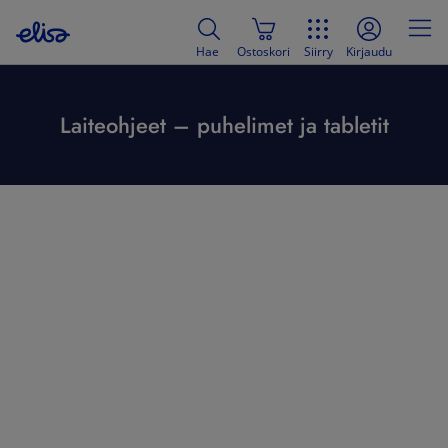
Hae
Ostoskori
Siirry
Kirjaudu
Laiteohjeet – puhelimet ja tabletit