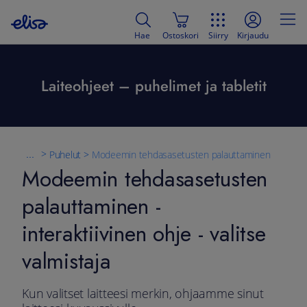
Hae
Ostoskori
Siirry
Kirjaudu
Laiteohjeet – puhelimet ja tabletit