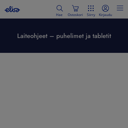
Hae
Ostoskori
Siirry
Kirjaudu
Laiteohjeet – puhelimet ja tabletit