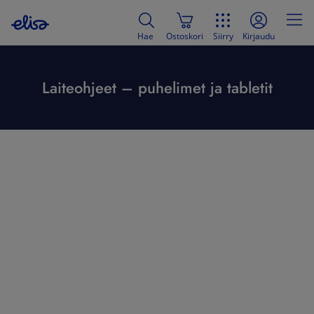
Hae
Ostoskori
Siirry
Kirjaudu
Laiteohjeet – puhelimet ja tabletit