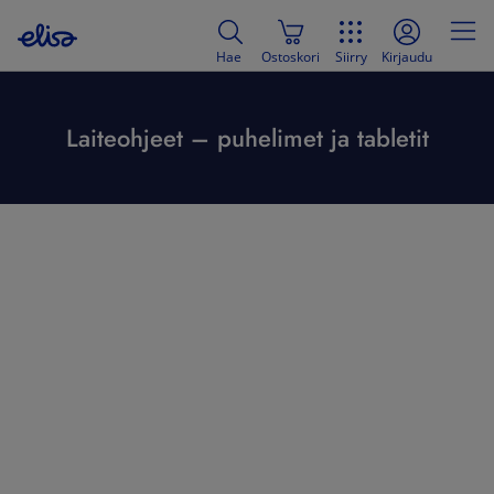
Hae
Ostoskori
Siirry
Kirjaudu
Laiteohjeet – puhelimet ja tabletit