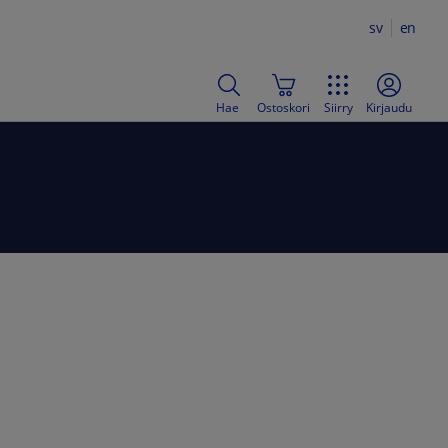
sv
en
Hae
Ostoskori
Siirry
Kirjaudu