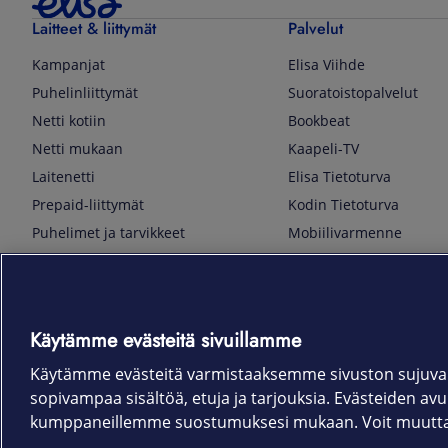
Laitteet & liittymät
Palvelut
Kampanjat
Elisa Viihde
Puhelinliittymät
Suoratoistopalvelut
Netti kotiin
Bookbeat
Netti mukaan
Kaapeli-TV
Laitenetti
Elisa Tietoturva
Prepaid-liittymät
Kodin Tietoturva
Puhelimet ja tarvikkeet
Mobiilivarmenne
Tietotekniikka
Kuka soittaa
Pelaaminen
Sähköpostipalvelu
TV & audio
Elisa Kotiverkko
Käytämme evästeitä sivuillamme
Kodinkoneet
Elisa Pilvilinna
Kamerat ja dronet
Elisa Laiteturva
Käytämme evästeitä varmistaaksemme sivuston sujuvan
sopivampaa sisältöä, etuja ja tarjouksia. Evästeiden avull
Kellot ja rannekkeet
Elisa Rinnakkaisliittymä
kumppaneillemme suostumuksesi mukaan. Voit muuttaa 
Älykoti
Elisa Kotiturva -hälytys