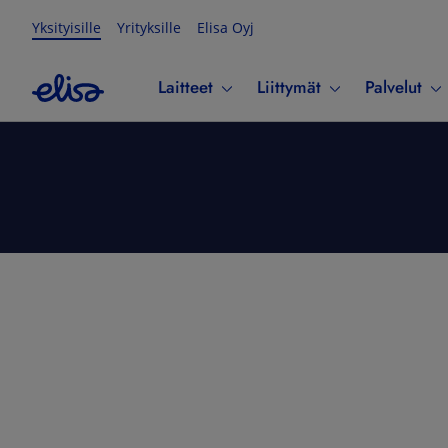
Yksityisille
Yrityksille
Elisa Oyj
Laitteet
Liittymät
Palvelut