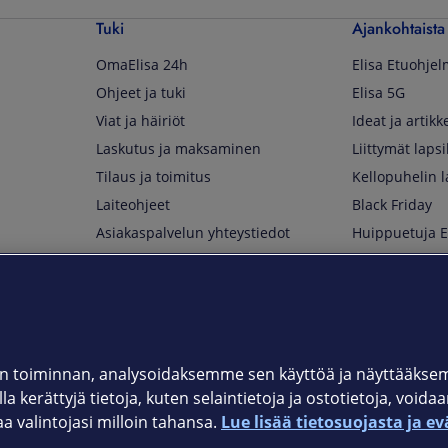
Tuki
Ajankohtaista
OmaElisa 24h
Elisa Etuohje
Ohjeet ja tuki
Elisa 5G
Viat ja häiriöt
Ideat ja artikke
Laskutus ja maksaminen
Liittymät lapsi
Tilaus ja toimitus
Kellopuhelin l
Laiteohjeet
Black Friday
Asiakaspalvelun yhteystiedot
Huippuetuja El
Soita Omagurulle
OmaYhteisö
Myymälät ja myyntipisteet
Kuuluvuuskartta
Asiakastiedotteet
 toiminnan, analysoidaksemme sen käyttöä ja näyttääkse
a kerättyjä tietoja, kuten selaintietoja ja ostotietoja, voida
t
OmaElisa-sovellus
valintojasi milloin tahansa.
Lue lisää tietosuojasta ja ev
järjestelmä
Kirjaudu sähköpostiin