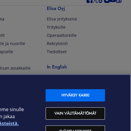
Elisa Oyj
lma
Elisa yrityksenä
Yrityksille
lit
Operaattoreille
lle ja nuorille
Rekrytointi
apselle
Tiedotteet
In English
isan asiakkaille
Customer Service
OmaElisa Self Service
Moving to Finland
HYVÄKSY KAIKKI
Elisa Corporation
mme sinulle
VAIN VÄLTTÄMÄTTÖMÄT
an jakaa
På Svenska
ästeistä.
Kundtjänst