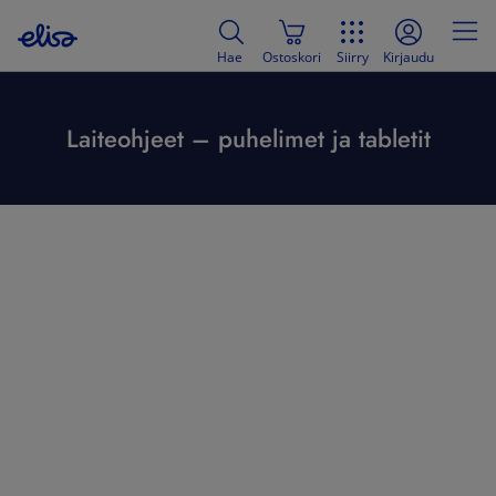
Hae
Ostoskori
Siirry
Kirjaudu
Laiteohjeet – puhelimet ja tabletit