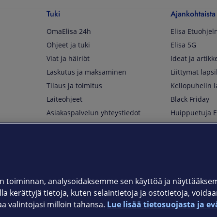
Tuki
Ajankohtaista
OmaElisa 24h
Elisa Etuohje
Ohjeet ja tuki
Elisa 5G
Viat ja häiriöt
Ideat ja artikke
Laskutus ja maksaminen
Liittymät lapsi
Tilaus ja toimitus
Kellopuhelin l
Laiteohjeet
Black Friday
Asiakaspalvelun yhteystiedot
Huippuetuja El
Soita Omagurulle
OmaYhteisö
Myymälät ja myyntipisteet
Kuuluvuuskartta
Asiakastiedotteet
 toiminnan, analysoidaksemme sen käyttöä ja näyttääkse
a kerättyjä tietoja, kuten selaintietoja ja ostotietoja, voida
t
OmaElisa-sovellus
valintojasi milloin tahansa.
Lue lisää tietosuojasta ja ev
järjestelmä
Kirjaudu sähköpostiin