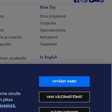
Elisa Oyj
lma
Elisa yrityksenä
Yrityksille
lit
Operaattoreille
lle ja nuorille
Rekrytointi
apselle
Tiedotteet
In English
isan asiakkaille
Customer Service
OmaElisa Self Service
Moving to Finland
HYVÄKSY KAIKKI
Elisa Corporation
mme sinulle
VAIN VÄLTTÄMÄTTÖMÄT
an jakaa
På Svenska
ästeistä.
Kundtjänst