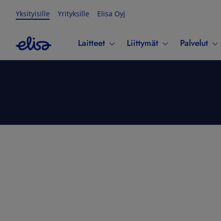
Yksityisille
Yrityksille
Elisa Oyj
Laitteet
Liittymät
Palvelut