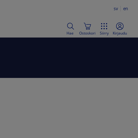
sv
en
Hae
Ostoskori
Siirry
Kirjaudu