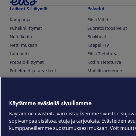
Laitteet & liittymät
Palvelut
Kampanjat
Elisa Viihde
Puhelinliittymät
Suoratoistopalvelut
Netti kotiin
Bookbeat
Netti mukaan
Kaapeli-TV
Laitenetti
Elisa Tietoturva
Prepaid-liittymät
Kodin Tietoturva
Puhelimet ja tarvikkeet
Mobiilivarmenne
Tietotekniikka
Kuka soittaa
Pelaaminen
Sähköpostipalvelu
TV & audio
Elisa Kotiverkko
Käytämme evästeitä sivuillamme
Kodinkoneet
Elisa Pilvilinna
Kamerat ja dronet
Elisa Laiteturva
Käytämme evästeitä varmistaaksemme sivuston sujuvan
sopivampaa sisältöä, etuja ja tarjouksia. Evästeiden avull
Kellot ja rannekkeet
Elisa Rinnakkaisliittymä
kumppaneillemme suostumuksesi mukaan. Voit muuttaa 
Älykoti
Elisa Kotiturva -hälytys