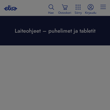
Hae
Ostoskori
Siirry
Kirjaudu
Laiteohjeet – puhelimet ja tabletit