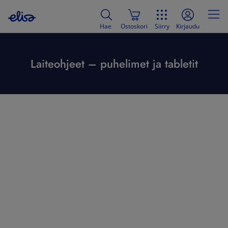
Hae
Ostoskori
Siirry
Kirjaudu
Laiteohjeet – puhelimet ja tabletit