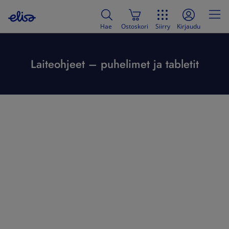
Hae
Ostoskori
Siirry
Kirjaudu
Laiteohjeet – puhelimet ja tabletit