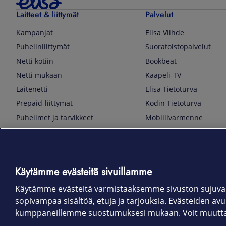
Laitteet & liittymät
Palvelut
Kampanjat
Elisa Viihde
Puhelinliittymät
Suoratoistopalvelut
Netti kotiin
Bookbeat
Netti mukaan
Kaapeli-TV
Laitenetti
Elisa Tietoturva
Prepaid-liittymät
Kodin Tietoturva
Puhelimet ja tarvikkeet
Mobiilivarmenne
Tietotekniikka
Kuka soittaa
Pelaaminen
Sähköpostipalvelu
TV & audio
Elisa Kotiverkko
Käytämme evästeitä sivuillamme
Kodinkoneet
Elisa Pilvilinna
Kamerat ja dronet
Elisa Laiteturva
Käytämme evästeitä varmistaaksemme sivuston sujuvan
sopivampaa sisältöä, etuja ja tarjouksia. Evästeiden avull
Kellot ja rannekkeet
Elisa Rinnakkaisliittymä
kumppaneillemme suostumuksesi mukaan. Voit muuttaa 
Älykoti
Elisa Kotiturva -hälytys