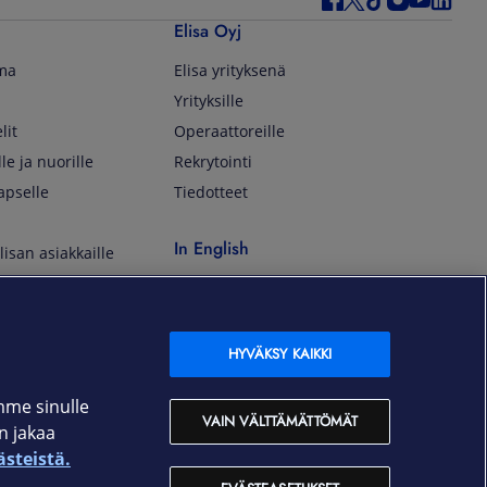
Elisa Oyj
lma
Elisa yrityksenä
Yrityksille
lit
Operaattoreille
lle ja nuorille
Rekrytointi
apselle
Tiedotteet
In English
isan asiakkaille
Customer Service
OmaElisa Self Service
Moving to Finland
HYVÄKSY KAIKKI
Elisa Corporation
mme sinulle
VAIN VÄLTTÄMÄTTÖMÄT
an jakaa
På Svenska
ästeistä.
Kundtjänst