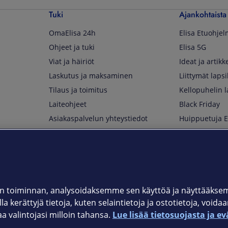
Tuki
Ajankohtaista
OmaElisa 24h
Elisa Etuohje
Ohjeet ja tuki
Elisa 5G
Viat ja häiriöt
Ideat ja artikke
Laskutus ja maksaminen
Liittymät lapsi
Tilaus ja toimitus
Kellopuhelin l
Laiteohjeet
Black Friday
Asiakaspalvelun yhteystiedot
Huippuetuja El
Soita Omagurulle
OmaYhteisö
Myymälät ja myyntipisteet
Kuuluvuuskartta
Asiakastiedotteet
 toiminnan, analysoidaksemme sen käyttöä ja näyttääkse
a kerättyjä tietoja, kuten selaintietoja ja ostotietoja, voida
t
OmaElisa-sovellus
valintojasi milloin tahansa.
Lue lisää tietosuojasta ja ev
järjestelmä
Kirjaudu sähköpostiin