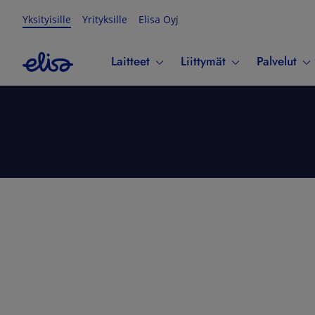
Yksityisille
Yrityksille
Elisa Oyj
Laitteet
Liittymät
Palvelut