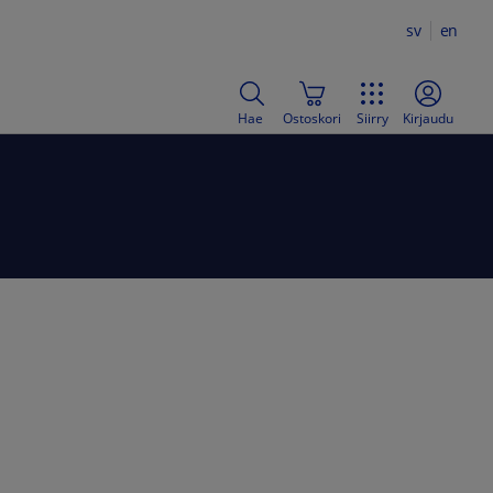
sv
en
Hae
Ostoskori
Siirry
Kirjaudu