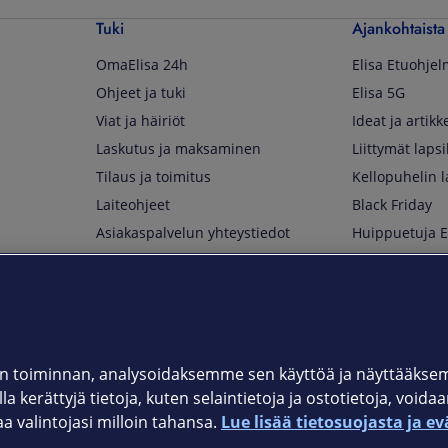
Tuki
Ajankohtaista
OmaElisa 24h
Elisa Etuohje
Ohjeet ja tuki
Elisa 5G
Viat ja häiriöt
Ideat ja artikke
Laskutus ja maksaminen
Liittymät lapsi
Tilaus ja toimitus
Kellopuhelin l
Laiteohjeet
Black Friday
Asiakaspalvelun yhteystiedot
Huippuetuja El
Soita Omagurulle
OmaYhteisö
Myymälät ja myyntipisteet
Kuuluvuuskartta
Asiakastiedotteet
 toiminnan, analysoidaksemme sen käyttöä ja näyttääkse
a kerättyjä tietoja, kuten selaintietoja ja ostotietoja, voida
t
OmaElisa-sovellus
valintojasi milloin tahansa.
Lue lisää tietosuojasta ja ev
järjestelmä
Kirjaudu sähköpostiin