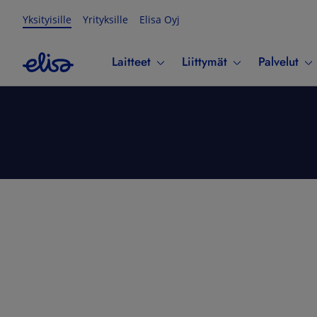
Yksityisille
Yrityksille
Elisa Oyj
Laitteet
Liittymät
Palvelut