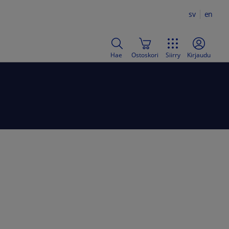
sv
en
Hae
Ostoskori
Siirry
Kirjaudu