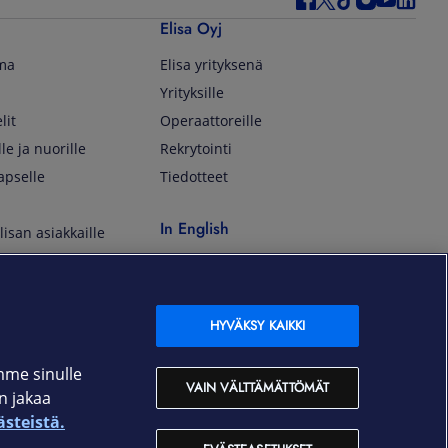
Elisa Oyj
lma
Elisa yrityksenä
Yrityksille
lit
Operaattoreille
lle ja nuorille
Rekrytointi
apselle
Tiedotteet
In English
isan asiakkaille
Customer Service
OmaElisa Self Service
Moving to Finland
HYVÄKSY KAIKKI
Elisa Corporation
mme sinulle
VAIN VÄLTTÄMÄTTÖMÄT
an jakaa
På Svenska
ästeistä.
Kundtjänst