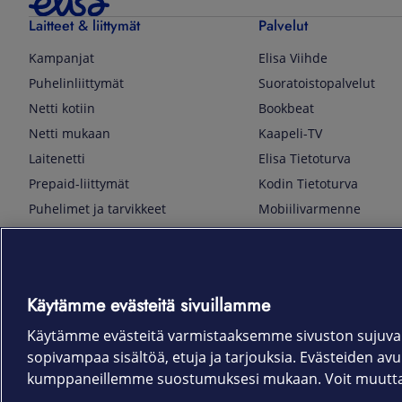
Laitteet & liittymät
Palvelut
Kampanjat
Elisa Viihde
Puhelinliittymät
Suoratoistopalvelut
Netti kotiin
Bookbeat
Netti mukaan
Kaapeli-TV
Laitenetti
Elisa Tietoturva
Prepaid-liittymät
Kodin Tietoturva
Puhelimet ja tarvikkeet
Mobiilivarmenne
Tietotekniikka
Kuka soittaa
Pelaaminen
Sähköpostipalvelu
TV & audio
Elisa Kotiverkko
Käytämme evästeitä sivuillamme
Kodinkoneet
Elisa Pilvilinna
Kamerat ja dronet
Elisa Laiteturva
Käytämme evästeitä varmistaaksemme sivuston sujuvan
sopivampaa sisältöä, etuja ja tarjouksia. Evästeiden avull
Kellot ja rannekkeet
Elisa Rinnakkaisliittymä
kumppaneillemme suostumuksesi mukaan. Voit muuttaa 
Älykoti
Elisa Kotiturva -hälytys