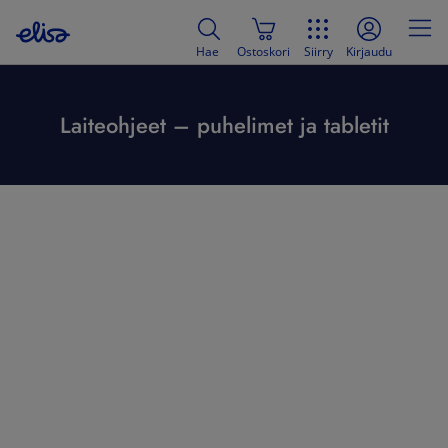
Hae
Ostoskori
Siirry
Kirjaudu
Laiteohjeet – puhelimet ja tabletit