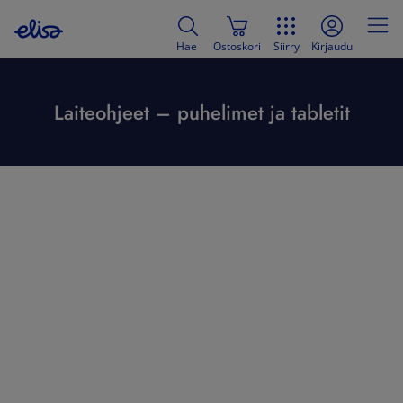
Hae
Ostoskori
Siirry
Kirjaudu
Laiteohjeet – puhelimet ja tabletit