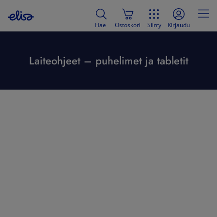
Hae
Ostoskori
Siirry
Kirjaudu
Laiteohjeet – puhelimet ja tabletit