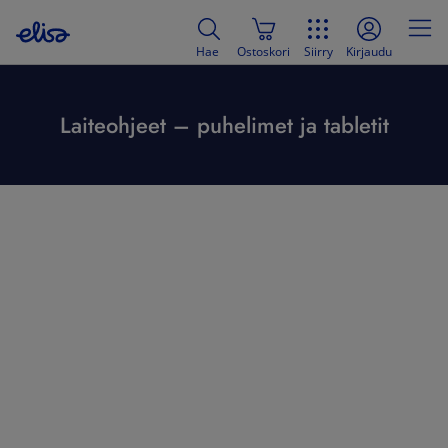
Hae
Ostoskori
Siirry
Kirjaudu
Laiteohjeet – puhelimet ja tabletit