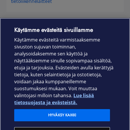
tietoliikennelaitteet
Käytämme evästeitä sivuillamme
Laitteet & liittymät
Käytämme evästeitä varmistaaksemme
sivuston sujuvan toiminnan,
Palvelut
analysoidaksemme sen käyttöä ja
näyttääksemme sinulle sopivampaa sisältöä,
etuja ja tarjouksia. Evästeiden avulla kerättyjä
Tuki
tietoja, kuten selaintietoja ja ostotietoja,
voidaan jakaa kumppaneillemme
Ajankohtaista
suostumuksesi mukaan. Voit muuttaa
valintojasi milloin tahansa.
Lue lisää
Elisa Oyj
tietosuojasta ja evästeistä.
HYVÄKSY KAIKKI
In English