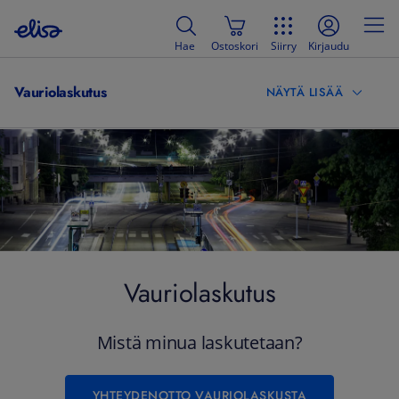
Hae
Ostoskori
Siirry
Kirjaudu
Vauriolaskutus
NÄYTÄ LISÄÄ
Vauriolaskutus
Mistä minua laskutetaan?
YHTEYDENOTTO VAURIOLASKUSTA