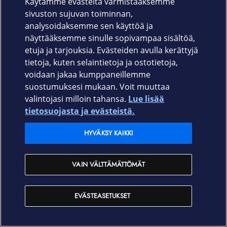
Käytämme evästeitä varmistaaksemme
sivuston sujuvan toiminnan,
Tuki
analysoidaksemme sen käyttöä ja
näyttääksemme sinulle sopivampaa sisältöä,
Ajankohtaista
etuja ja tarjouksia. Evästeiden avulla kerättyjä
tietoja, kuten selaintietoja ja ostotietoja,
voidaan jakaa kumppaneillemme
Elisa Oyj
suostumuksesi mukaan. Voit muuttaa
valintojasi milloin tahansa.
Lue lisää
In English
tietosuojasta ja evästeistä.
HYVÄKSY KAIKKI
På Svenska
VAIN VÄLTTÄMÄTTÖMÄT
Sopimusehdot
Tietosuoja
Saavutettavuus
Evästeasetukset
Tekijänoikeudet © 2026 Elisa Oyj.
EVÄSTEASETUKSET