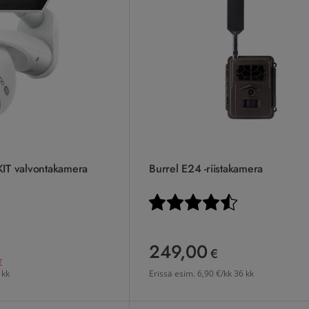
KIT valvontakamera
Burrel E24 -riistakamera
Arvio:
4.7 5:sta tähde
249,00
249,00 €
€
€
 kk
Erissä esim.
6,90 €/kk 36 kk
ja -ohjaus paketti
TP-Link Tapo C615G KIT 4G valvontak