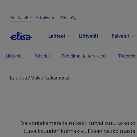
Yksityisille
Yrityksille
Elisa Oyj
Laitteet
Liittymät
Palvelut
Liittymät
Palvelut
Puhelimet ja tarvikkeet
Tietotekn
Kauppa
/
Valvontakamerat
Valvontakameralla rutkasti turvallisuutta kok
turvallisuuden kulmakivi. Elisan valikoimast