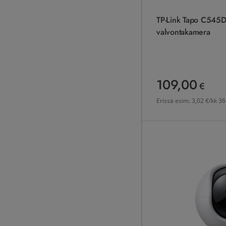
TP-Link Tapo C545D
valvontakamera
109,00
109,00 €
€
Erissä esim.
3,02 €/kk 36
TP-Link Tapo C220 valv