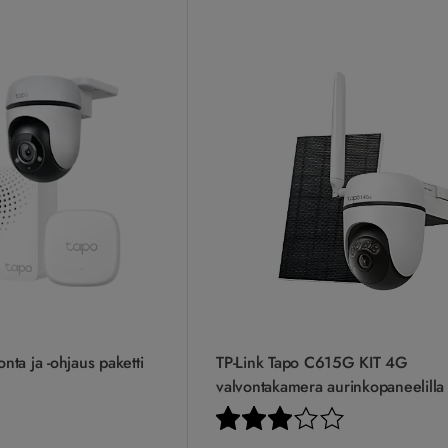
nta ja -ohjaus paketti
TP-Link Tapo C615G KIT 4G
valvontakamera aurinkopaneelilla
Arvio:
3.0 5:sta tähde