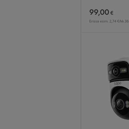
99,00
99,00 €
€
Erissä esim.
2,74 €/kk 36
TP-Link Tapo C545D Dua