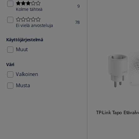
Kolme tähteä - 9 kappaletta
9
Kolme tähteä
Ei vielä arvosteluja - 78 kappaletta
78
Ei vielä arvosteluja
Käyttöjärjestelmä
Muut
Väri
Valkoinen
Musta
TP-Link Tapo Etävalvo