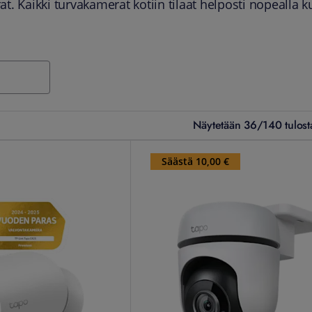
at. Kaikki turvakamerat kotiin tilaat helposti nopealla ku
Näytetään 36/140 tulost
ontakamera
TP-Link Tapo C500 valvontakamera
Säästä 10,00 €