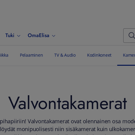
Tuki
OmaElisa
iikka
Pelaaminen
TV & Audio
Kodinkoneet
Kamer
Valvontakamerat
o pihapiiriin! Valvontakamerat ovat olennainen osa mode
a löydät monipuolisesti niin sisäkamerat kuin ulkokamer