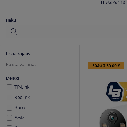
riistakamer
Haku
Lisää rajaus
TP-Link Tapo C425 valv
0 rajausta valittuna
Poista valinnat
Säästä 30,00 €
Merkki
TP-Link
Reolink
Burrel
Ezviz