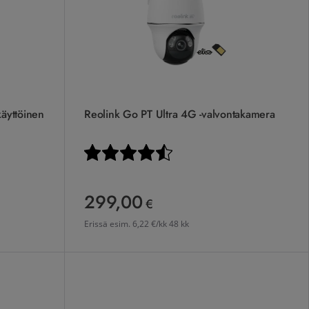
äyttöinen
Reolink Go PT Ultra 4G -valvontakamera
stä
Arvio:
4.5 5:sta tähdestä
299,00
299,00 €
€
Erissä esim.
6,22 €/kk 48 kk
Reolink Argus 4 Pro 8MP akkukäyttöinen WiFi 6 ka