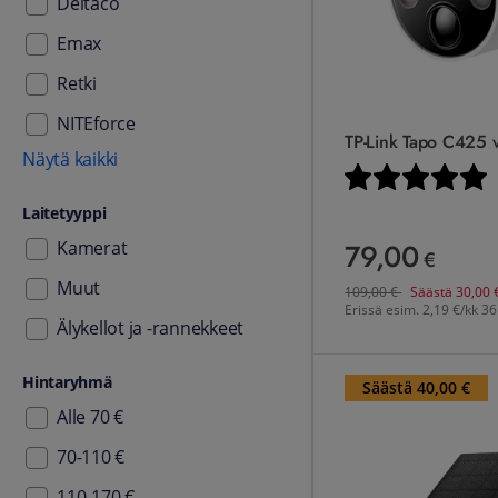
Deltaco
Emax
Retki
NITEforce
TP-Link Tapo C425 
Näytä kaikki
Arvio:
5
Laitetyyppi
79,00
Kamerat
79,00 €
€
Muut
Ennen
109,00
€
109,00
€
Säästä
30,00
Erissä esim.
2,19 €/kk 36
Älykellot ja -rannekkeet
TP-Link Tapo C660 KIT v
Hintaryhmä
Säästä 40,00 €
Alle 70 €
70-110 €
110-170 €