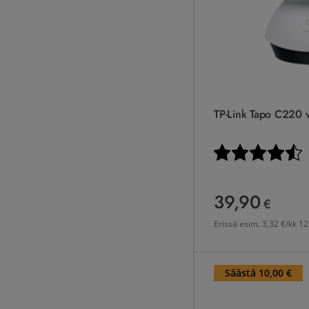
TP-Link Tapo C220 
Arvio:
4
39,90
39,90 €
€
Erissä esim.
3,32 €/kk 12
Ezviz H6c Pro 2K -valv
Säästä 10,00 €