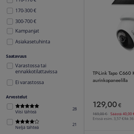
170-300 €
300-700 €
Kampanjat
Asiakasetuhinta
Saatavuus
Varastossa tai
ennakkotilattavissa
TP-Link Tapo C660 
aurinkopaneelilla
Ei varastossa
Arvostelut
129,00
129,00 €
€
Viisi tähteä - 28 kappaletta
28
Viisi tähteä
Ennen
169,00
€
169,00
€
Säästä
40,00
Erissä esim.
3,57 €/kk 36
Neljä tähteä - 21 kappaletta
21
Neljä tähteä
TP-Link Tapo Etävalvonta 