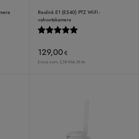
amera
Reolink E1 (E540) PTZ Wi-Fi -
valvontakamera
stä
Arvio:
5.0 5:sta tähdestä
129,00
129,00 €
€
Erissä esim.
3,58 €/kk 36 kk
töinen valvontakamera
Reolink Go PT Ultra 4G -valvontakamera