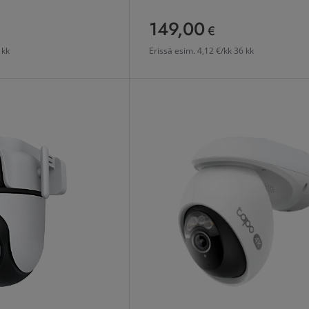
149,00
149,00 €
€
 kk
Erissä esim.
4,12 €/kk 36 kk
l Lens valvontakamera
TP-Link Tapo C560WS valvontakamer