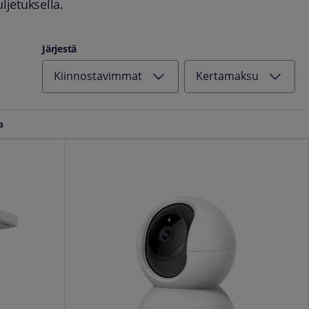
ljetuksella.
Järjestä
Kiinnostavimmat
Kertamaksu
a
TP-Link Tapo C200 valvontakamera