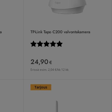
a
TP-Link Tapo C200 valvontakamera
stä
Arvio:
5.0 5:sta tähdestä
24,90
24,90 €
€
Erissä esim.
2,04 €/kk 12 kk
TP-Link Tapo C501GW 4G valvontakamera
Tarjous