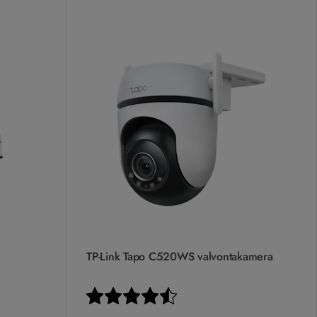
TP-Link Tapo C520WS valvontakamera
stä
Arvio:
4.5 5:sta tähdestä