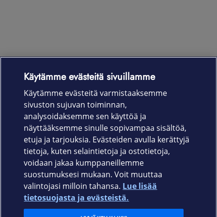
Käytämme evästeitä sivuillamme
Laitteet & liittymät
Käytämme evästeitä varmistaaksemme
sivuston sujuvan toiminnan,
Palvelut
analysoidaksemme sen käyttöä ja
näyttääksemme sinulle sopivampaa sisältöä,
etuja ja tarjouksia. Evästeiden avulla kerättyjä
Tuki
tietoja, kuten selaintietoja ja ostotietoja,
voidaan jakaa kumppaneillemme
Ajankohtaista
suostumuksesi mukaan. Voit muuttaa
valintojasi milloin tahansa.
Lue lisää
Elisa Oyj
tietosuojasta ja evästeistä.