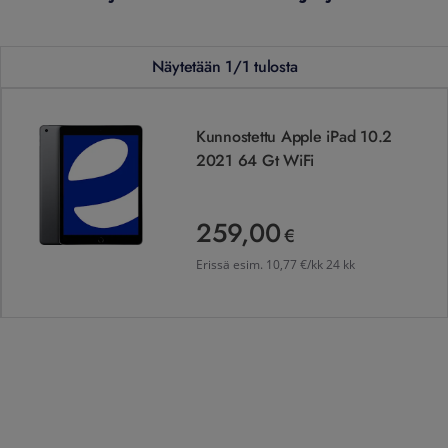
Näytetään 1/1 tulosta
Kunnostettu Apple iPad 10.2 2021 64 Gt WiFi
Kunnostettu Apple iPad 10.2
2021 64 Gt WiFi
259,00
259,00 €
€
Erissä esim.
10,77 €/kk 24 kk