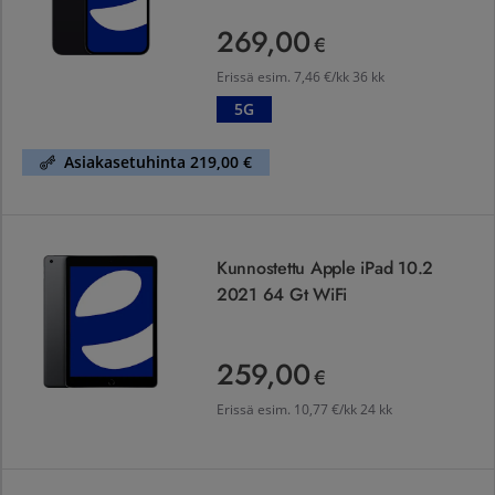
269,00
269,00 €
€
Erissä esim.
7,46 €/kk 36 kk
5G
Asiakasetuhinta 219,00 €
Kunnostettu Apple iPad 10.2 2021 64 Gt WiFi
Kunnostettu Apple iPad 10.2
2021 64 Gt WiFi
259,00
259,00 €
€
Erissä esim.
10,77 €/kk 24 kk
Kunnostettu Apple iPhone 14 Pro 128 Gt 5G