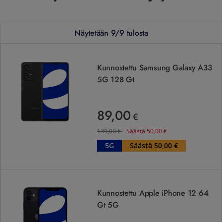
Näytetään 9/9 tulosta
Kunnostettu Samsung Galaxy A33 5G 128 Gt
Kunnostettu Samsung Galaxy A33
5G 128 Gt
89,00
89,00 €
€
Ennen
139,00
€
139,00
€
Säästä
50,00
€
5G
Säästä 50,00 €
Kunnostettu Apple iPhone 12 64 Gt 5G
Kunnostettu Apple iPhone 12 64
Gt 5G