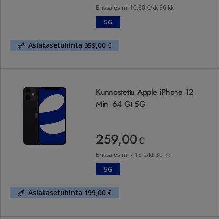
Erissä esim.
10,80 €/kk 36 kk
5G
Asiakasetuhinta 359,00 €
Kunnostettu Apple iPhone 12 Mini 64 Gt 5G
Kunnostettu Apple iPhone 12
Mini 64 Gt 5G
259,00
259,00 €
€
Erissä esim.
7,18 €/kk 36 kk
5G
Asiakasetuhinta 199,00 €
Kunnostettu Apple iPhone SE 2022 64 Gt 5G