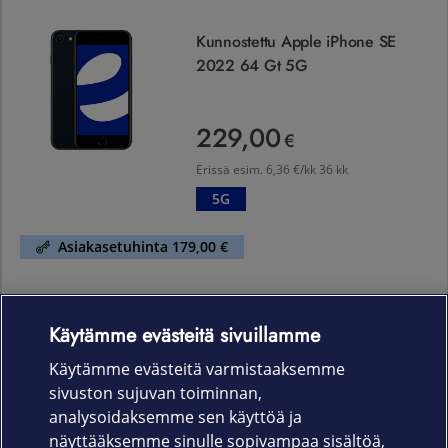
Kunnostettu Apple iPhone SE
2022 64 Gt 5G
229,00
229,00 €
€
Erissä esim.
6,36 €/kk 36 kk
5G
Asiakasetuhinta 179,00 €
Käytämme evästeitä sivuillamme
Laitteet & liittymät
Käytämme evästeitä varmistaaksemme
sivuston sujuvan toiminnan,
Palvelut
analysoidaksemme sen käyttöä ja
näyttääksemme sinulle sopivampaa sisältöä,