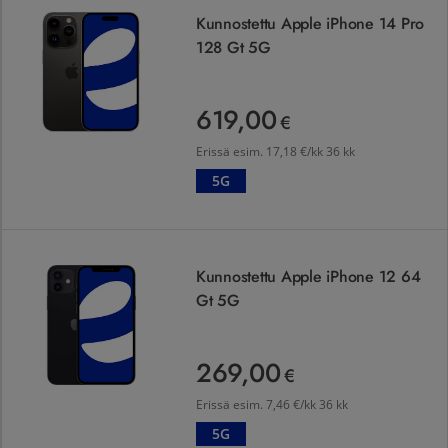
Kunnostettu Apple iPhone 14 Pro
128 Gt 5G
619,00
619,00 €
€
Erissä esim.
17,18 €/kk 36 kk
5G
Kunnostettu Apple iPhone 12 64 Gt 5G
Kunnostettu Apple iPhone 12 64
Gt 5G
269,00
269,00 €
€
Erissä esim.
7,46 €/kk 36 kk
5G