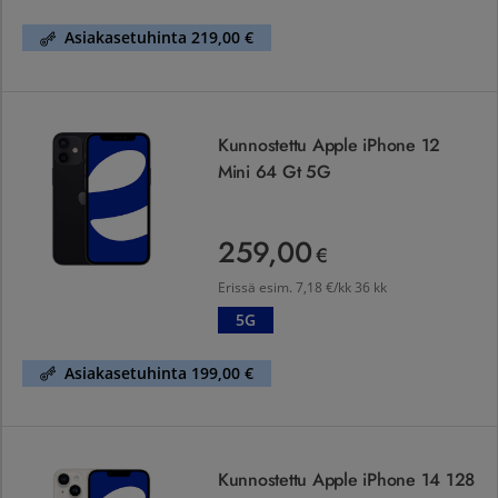
Asiakasetuhinta 219,00 €
Kunnostettu Apple iPhone 12 Mini 64 Gt 5G
Kunnostettu Apple iPhone 12
Mini 64 Gt 5G
259,00
259,00 €
€
Erissä esim.
7,18 €/kk 36 kk
5G
Asiakasetuhinta 199,00 €
Kunnostettu Apple iPhone 14 128 Gt 5G Tähtivalkea
Kunnostettu Apple iPhone 14 128