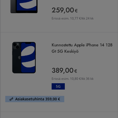
259,00
259,00 €
€
Erissä esim.
10,77 €/kk 24 kk
Kunnostettu Apple iPhone 14 128 Gt 5G Keskiyö
Kunnostettu Apple iPhone 14 128
Gt 5G Keskiyö
389,00
389,00 €
€
Erissä esim.
10,80 €/kk 36 kk
5G
Asiakasetuhinta 359,00 €
Kunnostettu Apple iPhone 14 Pro 128 Gt 5G