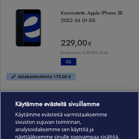
Kunnostettu Apple iPhone SE
2022 64 Gt 5G
229,00
229,00 €
€
Erissä esim.
6,36 €/kk 36 kk
5G
Asiakasetuhinta 179,00 €
Käytämme evästeitä sivuillamme
Laitteet & liittymät
Käytämme evästeitä varmistaaksemme
sivuston sujuvan toiminnan,
Palvelut
analysoidaksemme sen käyttöä ja
näyttääksemme sinulle sopivampaa sisältöä,