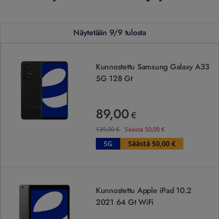
Näytetään 9/9 tulosta
Kunnostettu Samsung Galaxy A33 5G 128 Gt
Kunnostettu Samsung Galaxy A33
5G 128 Gt
89,00
89,00 €
€
Ennen
139,00
€
139,00
€
Säästä
50,00
€
5G
Säästä 50,00 €
Kunnostettu Apple iPad 10.2 2021 64 Gt WiFi
Kunnostettu Apple iPad 10.2
2021 64 Gt WiFi