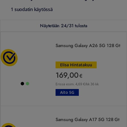
1
suodatin käytössä
Näytetään 24/31 tulosta
Samsung Galaxy A26 5G 128 Gt
, Energialuokka C
Samsung Galaxy A26 5G 128 Gt
Arvio:
4.5 5:sta tähdestä
Elisa Hintatakuu
169,00
169,00 €
Värivaihtoehdot:
€
Musta/Musta/#000000/
Vaaleanvihreä/Vaaleanvihreä/#90EE90/
Erissä esim.
4,69 €/kk 36 kk
Aito 5G
Samsung Galaxy A17 5G 128 Gt
, Energialuokka B