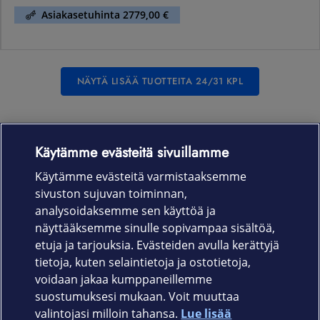
Samsung Galaxy Z Flip8 5G 512
Gt
Elisa Hintatakuu
1569,00
1569,00 €
€
Värivaihtoehdot:
Grafiitti/Grafiitti/#333028/
Vaaleanpunainen/Vaaleanpunainen/#ffc0cb/
Valkoinen/Valkoinen/#ffffff/
Erissä esim.
43,58 €/kk 36 kk
Aito 5G
Käytämme evästeitä sivuillamme
Käytämme evästeitä varmistaaksemme
Asiakasetuhinta 1419,00 €
sivuston sujuvan toiminnan,
analysoidaksemme sen käyttöä ja
Samsung Galaxy Z Fold8 Ultra 5G 1 Tt
, Energialuokka A
näyttääksemme sinulle sopivampaa sisältöä,
etuja ja tarjouksia. Evästeiden avulla kerättyjä
Samsung Galaxy Z Fold8 Ultra 5G
tietoja, kuten selaintietoja ja ostotietoja,
1 Tt
voidaan jakaa kumppaneillemme
suostumuksesi mukaan. Voit muuttaa
valintojasi milloin tahansa.
Lue lisää
Elisa Hintatakuu