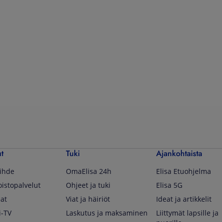
ut
Tuki
Ajankohtaista
iihde
OmaElisa 24h
Elisa Etuohjelma
oistopalvelut
Ohjeet ja tuki
Elisa 5G
at
Viat ja häiriöt
Ideat ja artikkelit
i-TV
Laskutus ja maksaminen
Liittymät lapsille ja