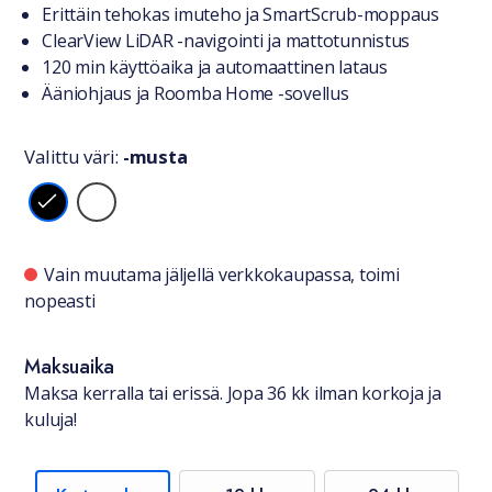
Tuotteesta lyhyesti
Erittäin tehokas imuteho ja SmartScrub-moppaus
ClearView LiDAR -navigointi ja mattotunnistus
120 min käyttöaika ja automaattinen lataus
Ääniohjaus ja Roomba Home -sovellus
Valittu väri:
-musta
Valitse väri
Saatavuustiedot
Vain muutama jäljellä verkkokaupassa, toimi
nopeasti
Maksuaika
Maksa kerralla tai erissä. Jopa 36 kk ilman korkoja ja
kuluja!