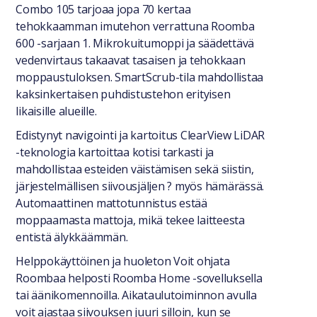
Combo 105 tarjoaa jopa 70 kertaa
tehokkaamman imutehon verrattuna Roomba
600 -sarjaan 1. Mikrokuitumoppi ja säädettävä
vedenvirtaus takaavat tasaisen ja tehokkaan
moppaustuloksen. SmartScrub-tila mahdollistaa
kaksinkertaisen puhdistustehon erityisen
likaisille alueille.
Edistynyt navigointi ja kartoitus ClearView LiDAR
-teknologia kartoittaa kotisi tarkasti ja
mahdollistaa esteiden väistämisen sekä siistin,
järjestelmällisen siivousjäljen ? myös hämärässä.
Automaattinen mattotunnistus estää
moppaamasta mattoja, mikä tekee laitteesta
entistä älykkäämmän.
Helppokäyttöinen ja huoleton Voit ohjata
Roombaa helposti Roomba Home -sovelluksella
tai äänikomennoilla. Aikataulutoiminnon avulla
voit ajastaa siivouksen juuri silloin, kun se