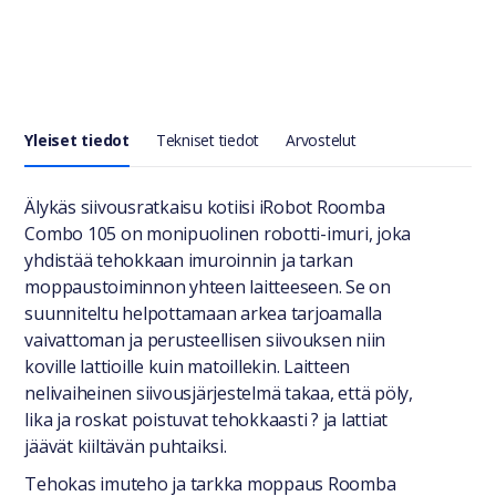
Yleiset tiedot
Tekniset tiedot
Arvostelut
Yleiset tiedot
Älykäs siivousratkaisu kotiisi iRobot Roomba
Combo 105 on monipuolinen robotti-imuri, joka
yhdistää tehokkaan imuroinnin ja tarkan
moppaustoiminnon yhteen laitteeseen. Se on
suunniteltu helpottamaan arkea tarjoamalla
vaivattoman ja perusteellisen siivouksen niin
koville lattioille kuin matoillekin. Laitteen
nelivaiheinen siivousjärjestelmä takaa, että pöly,
lika ja roskat poistuvat tehokkaasti ? ja lattiat
jäävät kiiltävän puhtaiksi.
Tehokas imuteho ja tarkka moppaus Roomba