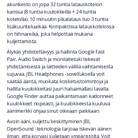
akunkesto on jopa 32 tuntia latauskotelon
kanssa (8 tuntia kuulokkeilla + 24 tuntia
kotelolla). 10 minuutin pikalataus tuo 3 tuntia
lisäkuunteluaikaa. Kompaktissa latauskotelossa
on hihnareikä, joka helpottaa mukana
kuljettamista.
Älykäs yhdistettävyys ja hallinta Google Fast
Pair, Audio Switch ja monilaitetuki tekevät
yhdistämisestä ja laitteiden välillä vaihtamisesta
sujuvaa. JBL Headphones -sovelluksella voit
säätää ääntä, muokata kosketustoimintoja ja
hallita kuulokkeitasi juuri haluamallasi tavalla.
Google Finder auttaa paikantamaan kadonneet
kuulokkeet nopeasti, ja kuulokkeesta kuuluva
äänimerkki ohjaa sinut oikeaan paikkaan.
Avoin ääni, suljettu keskittyminen JBL
OpenSound -teknologia tarjoaa iskevän äänen
ilman, että korvasi suljetaan ympäristöltä. Voit