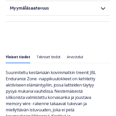
Myymäläsaatavuus
Yleiset tiedot
Tekniset tiedot
Arvostelut
Yleiset tiedot
Suunniteltu kestämään kovimmatkin treenit JBL
Endurance Zone -nappikuulokkeet on kehitetty
aktiiviseen elämäntyyliin, jossa laitteiden täytyy
pysyä mukana vauhdissa. Nestemäisestä
silikonista valmistettu korvasanka ja joustava
memory wire -rakenne takaavat tukevan ja
miellyttävän istuvuuden, joka ei petä