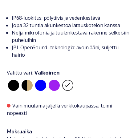
Tuotteesta lyhyesti
IP68-luokitus: pölytiivis ja vedenkestävä
Jopa 32 tuntia akunkestoa latauskotelon kanssa
Neljä mikrofonia ja tuulenkestävä rakenne selkeisiin
puheluihin
JBL OpenSound -teknologia: avoin ääni, suljettu
häiriö
Valittu väri:
Valkoinen
Valitse väri
Saatavuustiedot
Vain muutama jäljellä verkkokaupassa, toimi
nopeasti
Maksuaika