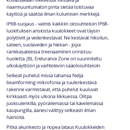
kovassakaan liikkeessä. Kestävä ja
naarmuuntumaton pinta sietää toistuvaa
käyttöä ja säätöä ilman kulumisen merkkejä.
IP68-suojaus - valmis kaikkiin olosuhteisiin IP68-
luokituksen ansiosta kuulokkeet ovat täysin
pölytiiviit ja vedenkestävät. Ne kestävät hikoilun,
sateen, suolaveden ja hiekan - jopa
rankkasateessa treenaaminen onnistuu
huoletta. JBL Endurance Zone on suunniteltu
ulkokäyttöön ja vaihteleviin sääolosuhteisiin.
Selkeät puhelut missä tahansa Neljä
beamforming-mikrofonia ja tuulenkestävä
rakenne varmistavat, että puhelut kuuluvat
kirkkaasti myös ulkona liikkuessa. Olitpa
juoksulenkillä, pyöräilemässä tai kävelemässä
kaupungilla, äänesi välittyy selkeästi ilman
häiriöitä.
Pitkä akunkesto ja nopea lataus Kuulokkeiden