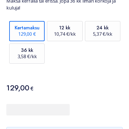
Maksa kerralla tai erissä. Jopa 36 kk ilman korkoja ja
kuluja!
Kertamaksu
12 kk
24 kk
129,00 €
10,74 €/kk
5,37 €/kk
36 kk
3,58 €/kk
Hinta
129,00
129,00 €
€