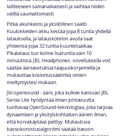
laitteeseen samanaikaisesti ja vaihtaa niiden
välillä saumattomasti.
Pitkä akunkesto ja yksilöllinen säätö
Kuulokkeiden akku kestää jopa 8 tuntia yhdellä
latauksella, ja latauskotelon avulla saat
yhteensä jopa 32 tuntia kuunteluaikaa.
Pikalataus tuo kolme lisätuntia vain 10
minuutissa. JBL Headphones -sovelluksella voit
säätää ääniasetuksia taajuuskorjaimella ja
mukauttaa kosketussäätimiä omien
mieltymystesi mukaan.
Jbl opensound - ääni, joka kulkee kanssasi JBL
Sense Lite hyödyntää ilman johtavuutta
tuottavaa OpenSound-teknologiaa, joka tarjoaa
dynaamisen ja yksityiskohtaisen äänen ilman,
että korvakäytävä peittyy. Mukautuva
bassokorostusalgoritmi säätää basson