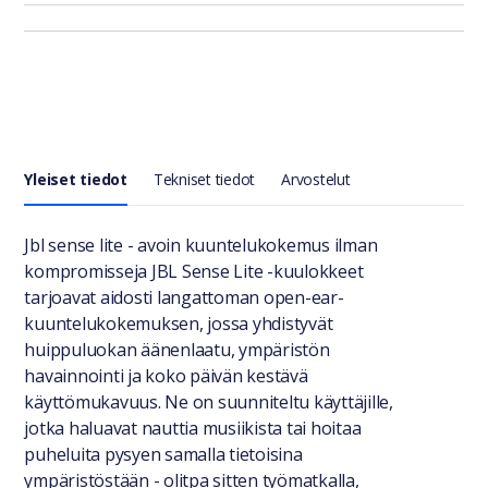
Yleiset tiedot
Tekniset tiedot
Arvostelut
Yleiset tiedot
Jbl sense lite - avoin kuuntelukokemus ilman
kompromisseja JBL Sense Lite -kuulokkeet
tarjoavat aidosti langattoman open-ear-
kuuntelukokemuksen, jossa yhdistyvät
huippuluokan äänenlaatu, ympäristön
havainnointi ja koko päivän kestävä
käyttömukavuus. Ne on suunniteltu käyttäjille,
jotka haluavat nauttia musiikista tai hoitaa
puheluita pysyen samalla tietoisina
ympäristöstään - olitpa sitten työmatkalla,