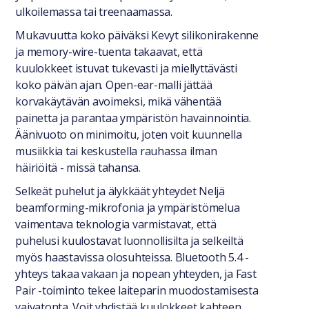
ulkoilemassa tai treenaamassa.
Mukavuutta koko päiväksi Kevyt silikonirakenne
ja memory-wire-tuenta takaavat, että
kuulokkeet istuvat tukevasti ja miellyttävästi
koko päivän ajan. Open-ear-malli jättää
korvakäytävän avoimeksi, mikä vähentää
painetta ja parantaa ympäristön havainnointia.
Äänivuoto on minimoitu, joten voit kuunnella
musiikkia tai keskustella rauhassa ilman
häiriöitä - missä tahansa.
Selkeät puhelut ja älykkäät yhteydet Neljä
beamforming-mikrofonia ja ympäristömelua
vaimentava teknologia varmistavat, että
puhelusi kuulostavat luonnollisilta ja selkeiltä
myös haastavissa olosuhteissa. Bluetooth 5.4 -
yhteys takaa vakaan ja nopean yhteyden, ja Fast
Pair -toiminto tekee laiteparin muodostamisesta
vaivatonta. Voit yhdistää kuulokkeet kahteen