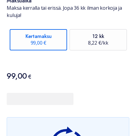
Maksuaika
Maksa kerralla tai erissä. Jopa 36 kk ilman korkoja ja
kuluja!
Kertamaksu
12 kk
99,00 €
8,22 €/kk
Hinta
99,00
99,00 €
€