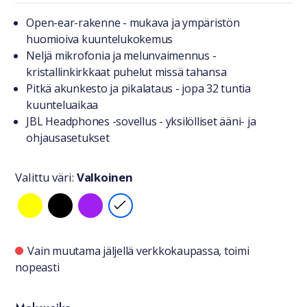
Tuotteesta lyhyesti
Open-ear-rakenne - mukava ja ympäristön
huomioiva kuuntelukokemus
Neljä mikrofonia ja melunvaimennus -
kristallinkirkkaat puhelut missä tahansa
Pitkä akunkesto ja pikalataus - jopa 32 tuntia
kuunteluaikaa
JBL Headphones -sovellus - yksilölliset ääni- ja
ohjausasetukset
Valittu väri:
Valkoinen
Valitse väri
Saatavuustiedot
Vain muutama jäljellä verkkokaupassa, toimi
nopeasti