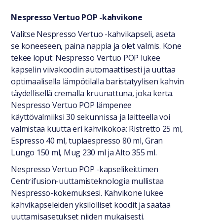
Yleiset tiedot
Nespresso Vertuo POP -kahvikone
Valitse Nespresso Vertuo -kahvikapseli, aseta
se koneeseen, paina nappia ja olet valmis. Kone
tekee loput: Nespresso Vertuo POP lukee
kapselin viivakoodin automaattisesti ja uuttaa
optimaalisella lämpötilalla baristatyylisen kahvin
täydellisellä cremalla kruunattuna, joka kerta.
Nespresso Vertuo POP lämpenee
käyttövalmiiksi 30 sekunnissa ja laitteella voi
valmistaa kuutta eri kahvikokoa: Ristretto 25 ml,
Espresso 40 ml, tuplaespresso 80 ml, Gran
Lungo 150 ml, Mug 230 ml ja Alto 355 ml.
Nespresso Vertuo POP -kapselikeittimen
Centrifusion-uuttamisteknologia mullistaa
Nespresso-kokemuksesi. Kahvikone lukee
kahvikapseleiden yksilölliset koodit ja säätää
uuttamisasetukset niiden mukaisesti.