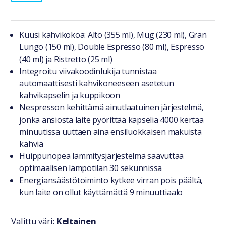
Tuotteesta lyhyesti
Kuusi kahvikokoa: Alto (355 ml), Mug (230 ml), Gran
Lungo (150 ml), Double Espresso (80 ml), Espresso
(40 ml) ja Ristretto (25 ml)
Integroitu viivakoodinlukija tunnistaa
automaattisesti kahvikoneeseen asetetun
kahvikapselin ja kuppikoon
Nespresson kehittämä ainutlaatuinen järjestelmä,
jonka ansiosta laite pyörittää kapselia 4000 kertaa
minuutissa uuttaen aina ensiluokkaisen makuista
kahvia
Huippunopea lämmitysjärjestelmä saavuttaa
optimaalisen lämpötilan 30 sekunnissa
Energiansäästötoiminto kytkee virran pois päältä,
kun laite on ollut käyttämättä 9 minuuttiaalo
Valittu väri:
Keltainen
Valitse väri