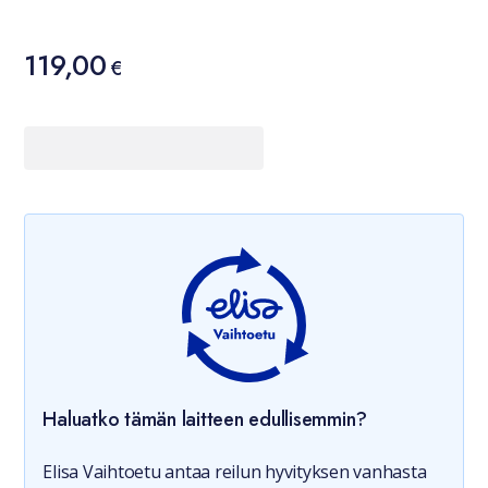
Hinta
119,00
119,00 €
€
Haluatko tämän laitteen edullisemmin?
Elisa Vaihtoetu antaa reilun hyvityksen vanhasta