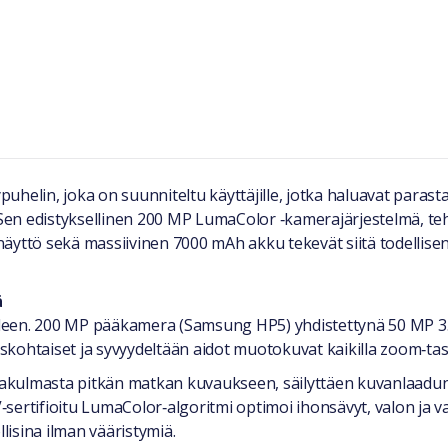
uhelin, joka on suunniteltu käyttäjille, jotka haluavat paras
Sen edistyksellinen 200 MP LumaColor ‑kamerajärjestelmä, t
äyttö sekä massiivinen 7000 mAh akku tekevät siitä todellisen
ä
lleen. 200 MP pääkamera (Samsung HP5) yhdistettynä 50 MP
iskohtaiset ja syvyydeltään aidot muotokuvat kaikilla zoom‑taso
ajakulmasta pitkän matkan kuvaukseen, säilyttäen kuvanlaadun
V‑sertifioitu LumaColor‑algoritmi optimoi ihonsävyt, valon ja 
isina ilman vääristymiä.