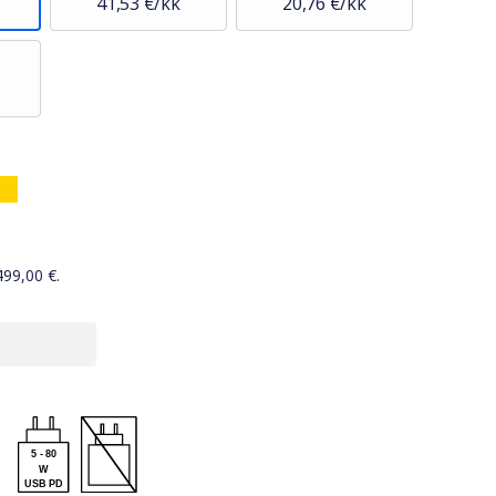
41,53 €/kk
20,76 €/kk
499,00
€.
5
-
80
W
USB PD