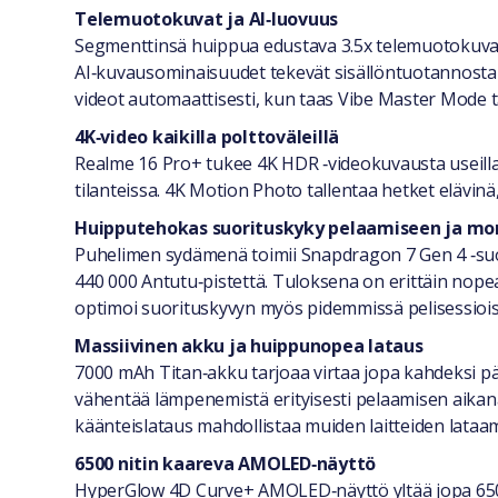
Telemuotokuvat ja AI‑luovuus
Segmenttinsä huippua edustava 3.5x telemuotokuvak
AI‑kuvausominaisuudet tekevät sisällöntuotannosta va
videot automaattisesti, kun taas Vibe Master Mode t
4K‑video kaikilla polttoväleillä
Realme 16 Pro+ tukee 4K HDR ‑videokuvausta useilla po
tilanteissa. 4K Motion Photo tallentaa hetket elävi
Huipputehokas suorituskyky pelaamiseen ja mo
Puhelimen sydämenä toimii Snapdragon 7 Gen 4 ‑suori
440 000 Antutu‑pistettä. Tuloksena on erittäin nope
optimoi suorituskyvyn myös pidemmissä pelisessiois
Massiivinen akku ja huippunopea lataus
7000 mAh Titan‑akku tarjoaa virtaa jopa kahdeksi päi
vähentää lämpenemistä erityisesti pelaamisen aikan
käänteislataus mahdollistaa muiden laitteiden lataa
6500 nitin kaareva AMOLED‑näyttö
HyperGlow 4D Curve+ AMOLED‑näyttö yltää jopa 6500