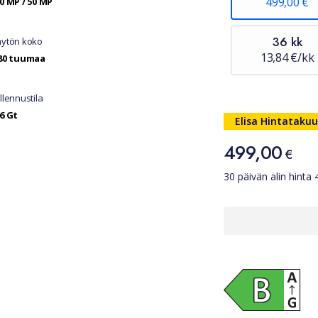
499,00 €
0 MP / 50 MP
36 kk
ytön koko
13,84 €/kk
80 tuumaa
llennustila
6 Gt
Hinta
Elisa Hintatakuu
499,00
499,00 €
€
30 päivän alin hinta