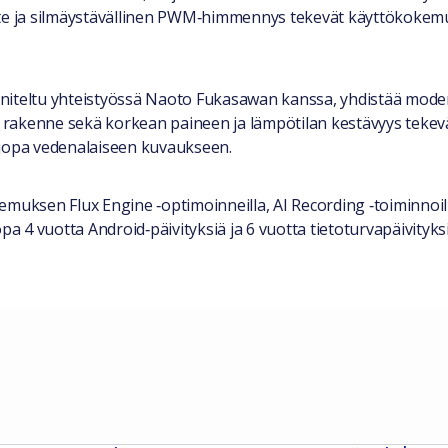
ste ja silmäystävällinen PWM‑himmennys tekevät käyttökokemu
niteltu yhteistyössä Naoto Fukasawan kanssa, yhdistää moder
iivis rakenne sekä korkean paineen ja lämpötilan kestävyys tek
 jopa vedenalaiseen kuvaukseen.
emuksen Flux Engine ‑optimoinneilla, AI Recording ‑toiminnoi
pa 4 vuotta Android‑päivityksiä ja 6 vuotta tietoturvapäivityksi