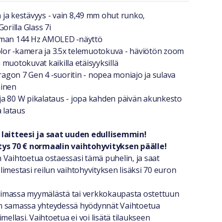
a lyhyesti
ja kestävyys - vain 8,49 mm ohut runko,
orilla Glass 7i
uman 144 Hz AMOLED ‑näyttö
or ‑kamera ja 3.5x telemuotokuva - häviötön zoom
muotokuvat kaikilla etäisyyksillä
gon 7 Gen 4 ‑suoritin - nopea moniajo ja sulava
minen
a 80 W pikalataus - jopa kahden päivän akunkesto
a lataus
 laitteesi ja saat uuden edullisemmin!
tys 70 € normaalin vaihtohyvityksen päälle!
 Vaihtoetua ostaessasi tämä puhelin, ja saat
imestasi reilun vaihtohyvityksen lisäksi 70 euron
imassa myymälästä tai verkkokaupasta ostettuun
n samassa yhteydessä hyödynnät Vaihtoetua
mellasi. Vaihtoetua ei voi lisätä tilaukseen