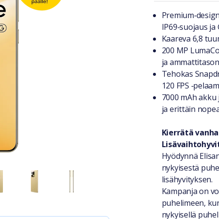
Tuotteest
Premium‑design 
IP69‑suojaus ja G
Kaareva 6,8 tu
200 MP LumaCol
ja ammattitason 
Tehokas Snapdra
120 FPS ‑pelaa
7000 mAh akku j
ja erittäin nope
Kierrätä vanha
Lisävaihtohyvi
Hyödynnä Elisan
nykyisestä puhel
lisähyvityksen.
Kampanja on vo
puhelimeen, ku
nykyisellä puheli