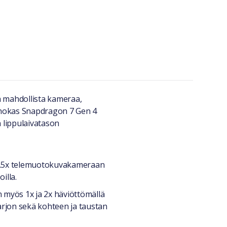
ta mahdollista kameraa,
ehokas Snapdragon 7 Gen 4
 lippulaivatason
 3.5x telemuotokuvakameraan
illa.
 myös 1x ja 2x häviöttömällä
varjon sekä kohteen ja taustan