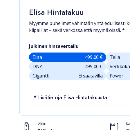
Elisa Hintatakuu
Myymme puhelimet vähintään yhtä edullisesti k
kilpailijat – sekä verkossa että myymälöissä. *
Julkinen hintavertailu
Elisa
499,00 €
Telia
DNA
499,00 €
Verkkok
Gigantti
Ei saatavilla
Power
* Lisätietoja Elisa Hintatakuusta
Ominaisuudet
Akku
Ka