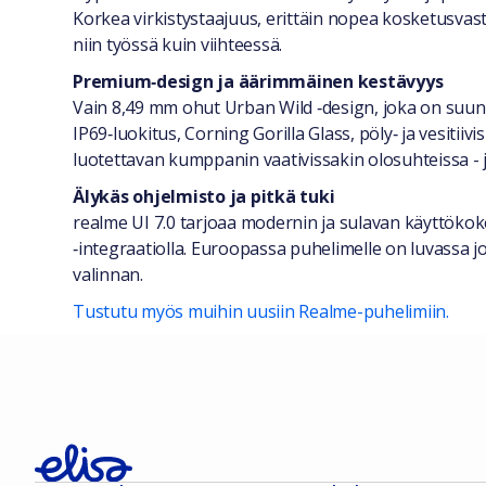
Korkea virkistystaajuus, erittäin nopea kosketusva
niin työssä kuin viihteessä.
Premium‑design ja äärimmäinen kestävyys
Vain 8,49 mm ohut Urban Wild ‑design, joka on suun
IP69‑luokitus, Corning Gorilla Glass, pöly‑ ja vesit
luotettavan kumppanin vaativissakin olosuhteissa -
Älykäs ohjelmisto ja pitkä tuki
realme UI 7.0 tarjoaa modernin ja sulavan käyttökok
‑integraatiolla. Euroopassa puhelimelle on luvassa jo
valinnan.
Tustutu myös muihin uusiin Realme-puhelimiin.