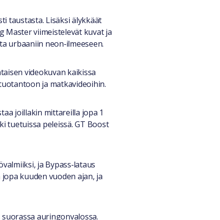
 taustasta. Lisäksi älykkäät
g Master viimeistelevät kuvat ja
sta urbaaniin neon‑ilmeeseen.
ohtaisen videokuvan kaikissa
ntuotantoon ja matkavideoihin.
 joillakin mittareilla jopa 1
ki tuetuissa peleissä. GT Boost
valmiiksi, ja Bypass‑lataus
 jopa kuuden vuoden ajan, ja
 suorassa auringonvalossa.