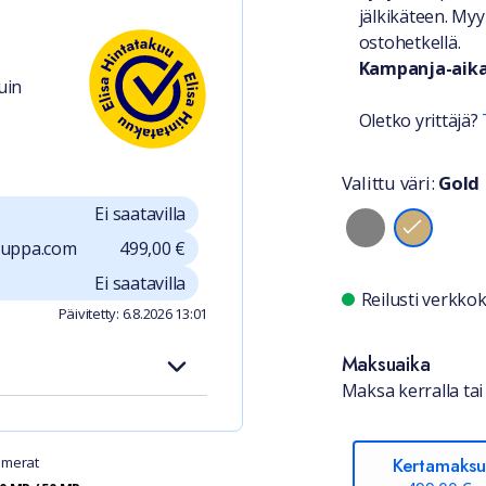
jälkikäteen. Myy
ostohetkellä.
Kampanja-aika 
uin
Oletko yrittäjä?
Valittu väri:
Gold
Valitse vä
Ei saatavilla
auppa.com
499,00 €
Ei saatavilla
Saatavuu
Reilusti verkk
Päivitetty: 6.8.2026 13:01
Maksuaika
Maksa kerralla tai 
merat
Kertamaksu