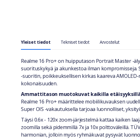
Yleiset tiedot
Tekniset tiedot
Arvostelut
Yleiset tiedot
Realme 16 Pro+ on huipputason Portrait Master ‑älyp
suorituskykyä ja akunkestoa ilman kompromisseja. 
‑suoritin, poikkeuksellisen kirkas kaareva AMOLED‑n
kokonaisuuden.
Ammattitason muotokuvat kaikilla etäisyyksill
Realme 16 Pro+ määrittelee mobiilikuvauksen uude
Super OIS ‑vakautuksella tarjoaa luonnolliset, yksity
Täysi 0.6x - 120x zoom‑järjestelmä kattaa kaiken la
zoomilla sekä pidemmillä 7x ja 10x polttoväleillä. TÜ
harmonian, jolloin myös ryhmäkuvat pysyvät luonnoll