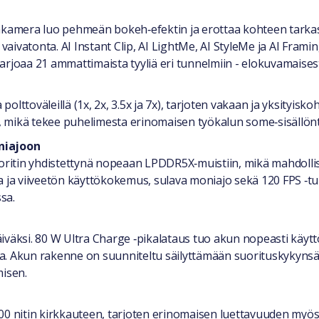
amera luo pehmeän bokeh‑efektin ja erottaa kohteen tarkasti
ivatonta. AI Instant Clip, AI LightMe, AI StyleMe ja AI Framin
arjoaa 21 ammattimaista tyyliä eri tunnelmiin - elokuvamaise
lttoväleillä (1x, 2x, 3.5x ja 7x), tarjoten vakaan ja yksityisk
nä, mikä tekee puhelimesta erinomaisen työkalun some‑sisällö
niajoon
tin yhdistettynä nopeaan LPDDR5X‑muistiin, mikä mahdollistaa
a ja viiveetön käyttökokemus, sulava moniajo sekä 120 FPS ‑tu
sa.
väksi. 80 W Ultra Charge ‑pikalataus tuo akun nopeasti käyttö
a. Akun rakenne on suunniteltu säilyttämään suorituskykynsä
misen.
 nitin kirkkauteen, tarjoten erinomaisen luettavuuden myös