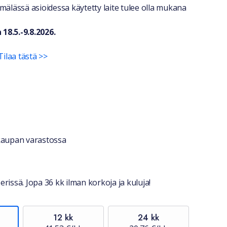
mälässä asioidessa käytetty laite tulee olla mukana
18.5.-9.8.2026.
Tilaa tästä >>
ri
stiedot
okaupan varastossa
erissä. Jopa 36 kk ilman korkoja ja kuluja!
12 kk
24 kk