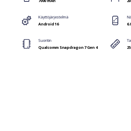
7000 mAh
20
Käyttöjärjestelmä
Nä
Android 16
6.
Suoritin
Ta
Qualcomm Snapdragon 7 Gen 4
25