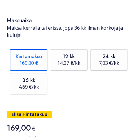
Saatavuustiedot
Maksuaika
Maksa kerralla tai erissä. Jopa 36 kk ilman korkoja ja
kuluja!
Kertamaksu
12 kk
24 kk
169,00 €
14,07 €/kk
7,03 €/kk
36 kk
4,69 €/kk
Hinta
Elisa Hintatakuu
169,00
169,00 €
€