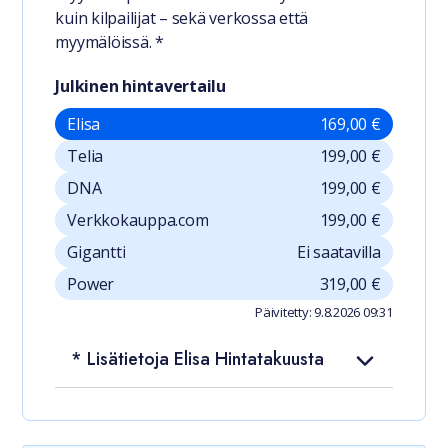
kuin kilpailijat – sekä verkossa että
myymälöissä. *
Julkinen hintavertailu
Elisa
169,00 €
Telia
199,00 €
DNA
199,00 €
Verkkokauppa.com
199,00 €
Gigantti
Ei saatavilla
Power
319,00 €
Päivitetty: 9.8.2026 09:31
* Lisätietoja Elisa Hintatakuusta