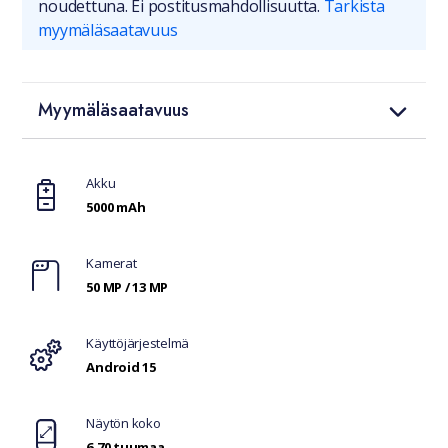
noudettuna. Ei postitusmahdollisuutta.
Tarkista
myymäläsaatavuus
Myymäläsaatavuus
Ominaisuudet
Akku
5000 mAh
Kamerat
50 MP / 13 MP
Käyttöjärjestelmä
Android 15
Näytön koko
6.70 tuumaa