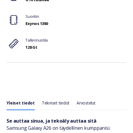
Suoritin
Exynos 1380
Tallennustila
128 Gt
Yleiset tiedot
Tekniset tiedot
Arvostelut
Yleiset tiedot
Se auttaa sinua, ja tekoäly auttaa sitä
Samsung Galaxy A26 on täydellinen kumppanisi.