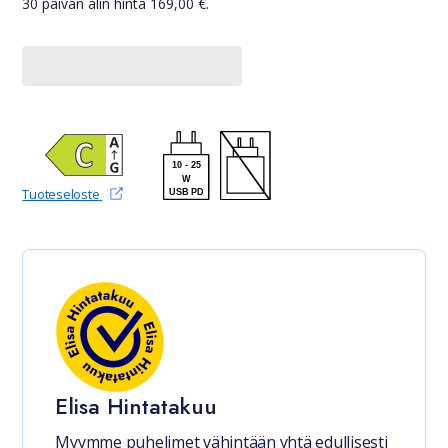
30 päivän alin hinta
169,00
€.
10
-
25
W
(avautuu uudessa välilehdessä)
Tuoteseloste
USB PD
Elisa Hintatakuu
Myymme puhelimet vähintään yhtä edullisesti