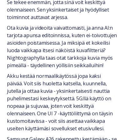
Se tekee enemmän, jotta sinä voit keskittyä
olennaiseen. Sen yksinkertaiset ja hyödylliset
toiminnot auttavat arjessa.
Ota kuvia ja videoita vaivattomasti, ja anna AI:n
tarjota apunsa editoinnissa, kuten ei-toivottujen
asioiden poistamisessa. Ja miksipä et kokeilisi
luoda vaikkapa itsesi näköistä kuvafiltteriä?
Nightographylla taas otat tarkkoja kuvia myös
pimeällä - täydellinen yöllisiin seikkailuihin!
Akku kestää normaalikäytössä jopa kaksi
päivää. Voit siis huoletta katsella, kuunnella,
jutella ja ottaa kuvia - yksinkertaisesti nauttia
puhelimestasi keskeytyksettä. 5G:llä käyttö on
nopeaa ja sujuvaa, joten voit keskittyä
olennaiseen. One UI 7 -käyttöliittymä on täysin
kustomoitavissa - voit siis asettaa vaikkapa
useiten käyttämäsi sovellukset etusivullesi.
Samsung Galaxy A26 rakennettu kestämään - se