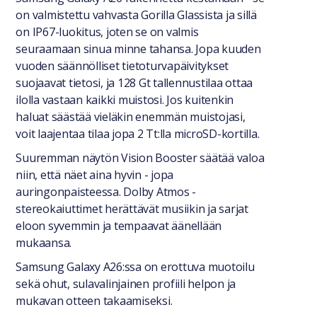
on valmistettu vahvasta Gorilla Glassista ja sillä
on IP67-luokitus, joten se on valmis
seuraamaan sinua minne tahansa. Jopa kuuden
vuoden säännölliset tietoturvapäivitykset
suojaavat tietosi, ja 128 Gt tallennustilaa ottaa
ilolla vastaan kaikki muistosi. Jos kuitenkin
haluat säästää vieläkin enemmän muistojasi,
voit laajentaa tilaa jopa 2 Tt:lla microSD-kortilla.
Suuremman näytön Vision Booster säätää valoa
niin, että näet aina hyvin - jopa
auringonpaisteessa. Dolby Atmos -
stereokaiuttimet herättävät musiikin ja sarjat
eloon syvemmin ja tempaavat äänellään
mukaansa.
Samsung Galaxy A26:ssa on erottuva muotoilu
sekä ohut, sulavalinjainen profiili helpon ja
mukavan otteen takaamiseksi.