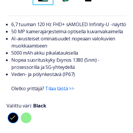
Tuotteesta lyhyesti
6,7 tuuman 120 Hz FHD+ sAMOLED Infinity-U -näyttö
50 MP kamerajärjestelmä optisella kuvanvakaimella
AI-avusteiset ominaisuudet nopeaan valokuvien
muokkaamiseen
5000 mAh akku pikalatauksella
Nopea suorituskyky Exynos 1380 (5nm) -
prosessorilla ja 5G-yhteydellä
Veden- ja pölynkestävä (IP67)
Oletko yrittäjä?
Tilaa tästä >>
Valittu väri:
Black
Valitse väri