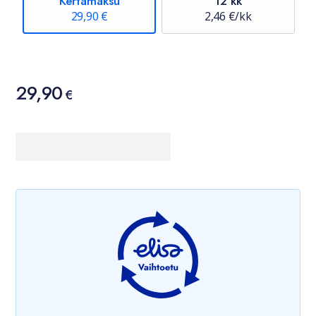
Kertamaksu
12 kk
29,90 €
2,46 €/kk
Hinta
29,90
29,90 €
€