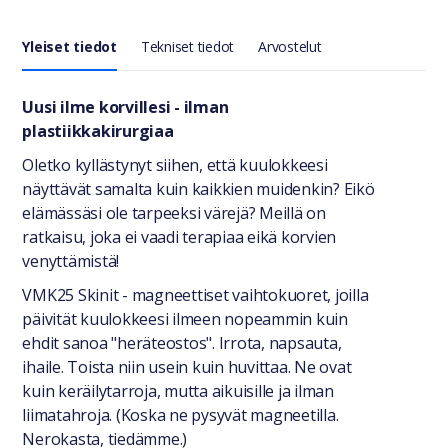
Yleiset tiedot
Tekniset tiedot
Arvostelut
Yleiset tiedot
Uusi ilme korvillesi - ilman
plastiikkakirurgiaa
Oletko kyllästynyt siihen, että kuulokkeesi
näyttävät samalta kuin kaikkien muidenkin? Eikö
elämässäsi ole tarpeeksi värejä? Meillä on
ratkaisu, joka ei vaadi terapiaa eikä korvien
venyttämistä!
VMK25 Skinit - magneettiset vaihtokuoret, joilla
päivität kuulokkeesi ilmeen nopeammin kuin
ehdit sanoa "heräteostos". Irrota, napsauta,
ihaile. Toista niin usein kuin huvittaa. Ne ovat
kuin keräilytarroja, mutta aikuisille ja ilman
liimatahroja. (Koska ne pysyvät magneetilla.
Nerokasta, tiedämme.)