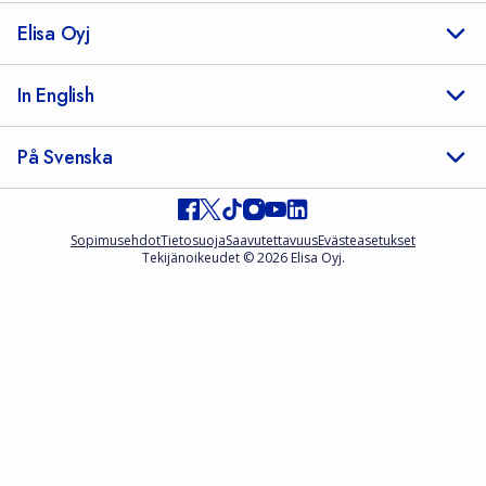
Elisa Oyj
In English
På Svenska
Sopimusehdot
Tietosuoja
Saavutettavuus
Evästeasetukset
Tekijänoikeudet © 2026 Elisa Oyj.