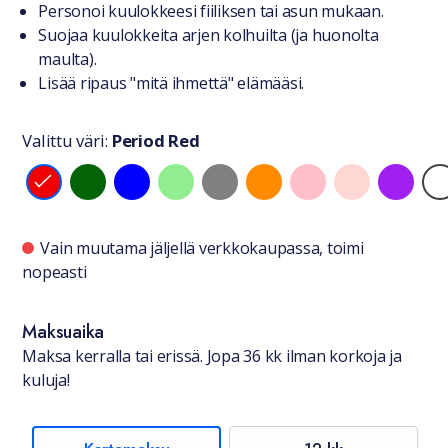
Personoi kuulokkeesi fiiliksen tai asun mukaan.
Suojaa kuulokkeita arjen kolhuilta (ja huonolta
maulta).
Lisää ripaus "mitä ihmettä" elämääsi.
Valittu väri:
Period Red
Valitse väri
Saatavuustiedot
Vain muutama jäljellä verkkokaupassa, toimi
nopeasti
Maksuaika
Maksa kerralla tai erissä. Jopa 36 kk ilman korkoja ja
kuluja!