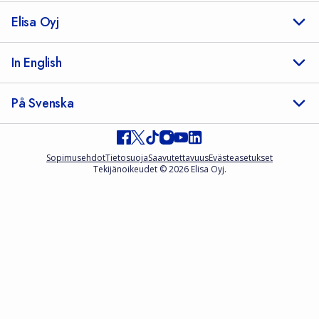
Elisa Oyj
In English
På Svenska
Sopimusehdot
Tietosuoja
Saavutettavuus
Evästeasetukset
Tekijänoikeudet © 2026 Elisa Oyj.