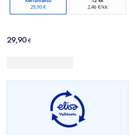
Kertamaksu
12 kk
29,90 €
2,46 €/kk
Hinta
29,90
29,90 €
€