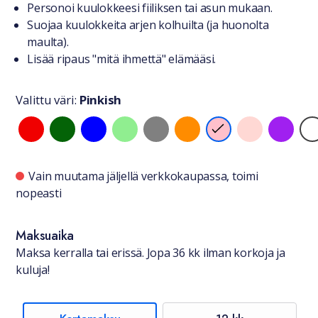
Personoi kuulokkeesi fiiliksen tai asun mukaan.
Suojaa kuulokkeita arjen kolhuilta (ja huonolta
maulta).
Lisää ripaus "mitä ihmettä" elämääsi.
Valittu väri:
Pinkish
Valitse väri
Saatavuustiedot
Vain muutama jäljellä verkkokaupassa, toimi
nopeasti
Maksuaika
Maksa kerralla tai erissä. Jopa 36 kk ilman korkoja ja
kuluja!