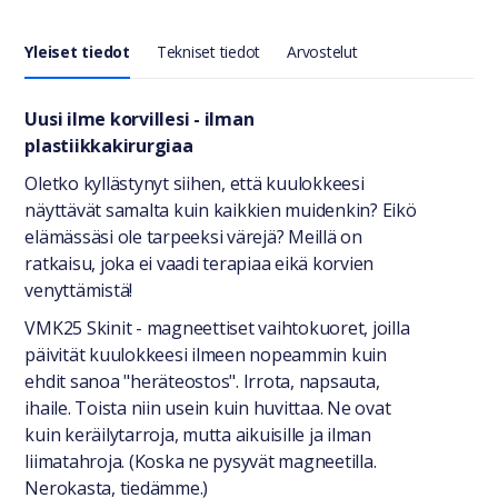
Yleiset tiedot
Tekniset tiedot
Arvostelut
Yleiset tiedot
Uusi ilme korvillesi - ilman
plastiikkakirurgiaa
Oletko kyllästynyt siihen, että kuulokkeesi
näyttävät samalta kuin kaikkien muidenkin? Eikö
elämässäsi ole tarpeeksi värejä? Meillä on
ratkaisu, joka ei vaadi terapiaa eikä korvien
venyttämistä!
VMK25 Skinit - magneettiset vaihtokuoret, joilla
päivität kuulokkeesi ilmeen nopeammin kuin
ehdit sanoa "heräteostos". Irrota, napsauta,
ihaile. Toista niin usein kuin huvittaa. Ne ovat
kuin keräilytarroja, mutta aikuisille ja ilman
liimatahroja. (Koska ne pysyvät magneetilla.
Nerokasta, tiedämme.)