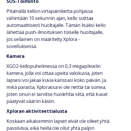
SOS-Toiminto
Pitämällä kellon virtapainiketta pohjassa
vähintään 10 sekunnin ajan, kello soittaa
automaattisesti huoltajalle. Tämän lisäksi kello
lähettää push-ilmoituksen toiselle huoltajalle,
jos sellainen on määritelty Xplora -
sovelluksessa.
Kamera
XGO2-kellopuhelimessa on 0,3 megapikselin
kamera, jolla voi ottaa upeita valokuvia, joten
lapsesi voi jakaa kuvia kanssasi koko päivän. Ja
mikä parasta, Xplorassa ei ole nettiä tai somea,
joten sinun ei tarvitse huolehtia siitä, että kuvat
päätyvät vääriin käsiin.
Xploran aktiviteettialusta
Koskaan aikaisemmin lapset eivät ole olleet yhtä
passiivisia, eikä heillä ole ollut yhtä paljon