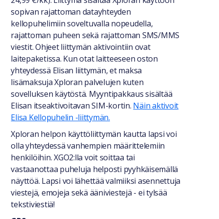
24,99 €/kk). Liittymä sisältää Xploran käyttöön
sopivan rajattoman datayhteyden
kellopuhelimiin soveltuvalla nopeudella,
rajattoman puheen sekä rajattoman SMS/MMS
viestit. Ohjeet liittymän aktivointiin ovat
laitepaketissa. Kun otat laitteeseen oston
yhteydessä Elisan liittymän, et maksa
lisämaksuja Xploran palvelujen kuten
sovelluksen käytöstä. Myyntipakkaus sisältää
Elisan itseaktivoitavan SIM-kortin.
Näin aktivoit
Elisa Kellopuhelin -liittymän.
Xploran helpon käyttöliittymän kautta lapsi voi
olla yhteydessä vanhempien määrittelemiin
henkilöihin. XGO2:lla voit soittaa tai
vastaanottaa puheluja helposti pyyhkäisemällä
näyttöä. Lapsi voi lähettää valmiiksi asennettuja
viestejä, emojeja sekä ääniviestejä - ei tylsää
tekstiviestiä!