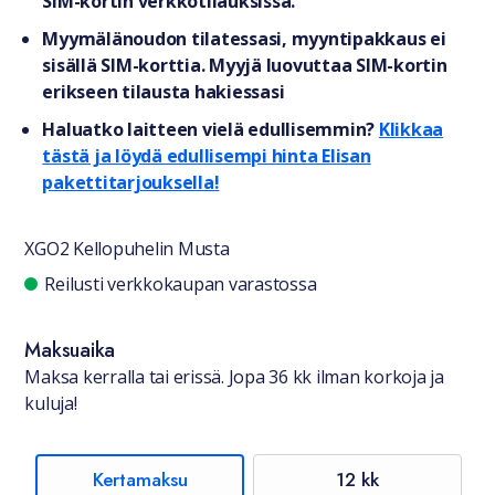
SIM-kortin verkkotilauksissa.
Myymälänoudon tilatessasi, myyntipakkaus ei
sisällä SIM-korttia. Myyjä luovuttaa SIM-kortin
erikseen tilausta hakiessasi
Haluatko laitteen vielä edullisemmin?
Klikkaa
tästä ja löydä edullisempi hinta Elisan
pakettitarjouksella!
XGO2 Kellopuhelin Musta
Saatavuustiedot
Reilusti verkkokaupan varastossa
Maksuaika
Maksa kerralla tai erissä. Jopa 36 kk ilman korkoja ja
kuluja!
Kertamaksu
12 kk