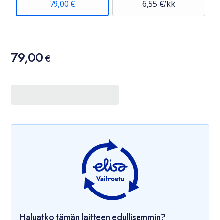
79,00 €
6,55 €/kk
Hinta
79,00
79,00 €
€
Haluatko tämän laitteen edullisemmin?