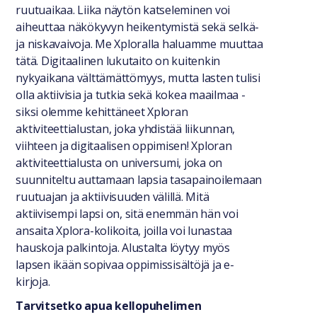
ruutuaikaa. Liika näytön katseleminen voi
aiheuttaa näkökyvyn heikentymistä sekä selkä-
ja niskavaivoja. Me Xploralla haluamme muuttaa
tätä. Digitaalinen lukutaito on kuitenkin
nykyaikana välttämättömyys, mutta lasten tulisi
olla aktiivisia ja tutkia sekä kokea maailmaa -
siksi olemme kehittäneet Xploran
aktiviteettialustan, joka yhdistää liikunnan,
viihteen ja digitaalisen oppimisen! Xploran
aktiviteettialusta on universumi, joka on
suunniteltu auttamaan lapsia tasapainoilemaan
ruutuajan ja aktiivisuuden välillä. Mitä
aktiivisempi lapsi on, sitä enemmän hän voi
ansaita Xplora-kolikoita, joilla voi lunastaa
hauskoja palkintoja. Alustalta löytyy myös
lapsen ikään sopivaa oppimissisältöjä ja e-
kirjoja.
Tarvitsetko apua kellopuhelimen