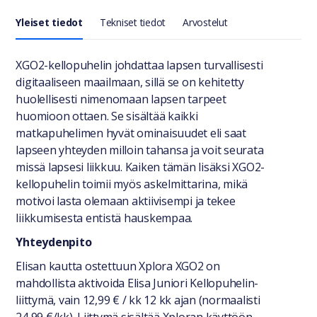
Yleiset tiedot
Tekniset tiedot
Arvostelut
Yleiset tiedot
XGO2-kellopuhelin johdattaa lapsen turvallisesti
digitaaliseen maailmaan, sillä se on kehitetty
huolellisesti nimenomaan lapsen tarpeet
huomioon ottaen. Se sisältää kaikki
matkapuhelimen hyvät ominaisuudet eli saat
lapseen yhteyden milloin tahansa ja voit seurata
missä lapsesi liikkuu. Kaiken tämän lisäksi XGO2-
kellopuhelin toimii myös askelmittarina, mikä
motivoi lasta olemaan aktiivisempi ja tekee
liikkumisesta entistä hauskempaa.
Yhteydenpito
Elisan kautta ostettuun Xplora XGO2 on
mahdollista aktivoida Elisa Juniori Kellopuhelin-
liittymä, vain 12,99 € / kk 12 kk ajan (normaalisti