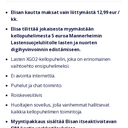
Tuotteesta lyhyesti
Elisan kautta maksat vain liittymästä 12,99 eur /
kk.
Elisa tilittää jokaisesta myymästään
kellopuhelimesta 5 euroa Mannerheimin
Lastensuojeluliitolle lasten ja nuorten
digihyvinvoinnin edistämiseen.
Lasten XGO2-kellopuhelin, joka on erinomainen
vaihtoehto ensipuhelimeksi.
Ei avointa internettiä.
Puhelut ja chat-toiminto.
Roiskevesitiivis
Huoltajien sovellus, jolla vanhemmat hallitsevat
kaikkia kellopuhelimen toimintoja.
Myyntipakkaus sisältää Elisan itseaktivoitavan