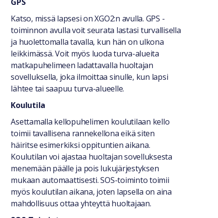
GPS
Katso, missä lapsesi on XGO2:n avulla. GPS -
toiminnon avulla voit seurata lastasi turvallisella
ja huolettomalla tavalla, kun hän on ulkona
leikkimässä. Voit myös luoda turva-alueita
matkapuhelimeen ladattavalla huoltajan
sovelluksella, joka ilmoittaa sinulle, kun lapsi
lähtee tai saapuu turva-alueelle.
Koulutila
Asettamalla kellopuhelimen koulutilaan kello
toimii tavallisena rannekellona eikä siten
häiritse esimerkiksi oppituntien aikana.
Koulutilan voi ajastaa huoltajan sovelluksesta
menemään päälle ja pois lukujärjestyksen
mukaan automaattisesti. SOS-toiminto toimii
myös koulutilan aikana, joten lapsella on aina
mahdollisuus ottaa yhteyttä huoltajaan.