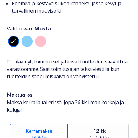
Pehmeä ja kestävä silikoniranneke, jossa kevyt ja
turvallinen muovisolki
Valittu väri:
Musta
Valitse väri
Saatavuustiedot
Tilaa nyt, toimitukset jatkuvat tuotteiden saavuttua
varastoomme. Saat toimitusajan tekstiviestillä kun
tuotteiden saapumispäivä on vahvistettu.
Maksuaika
Maksa kerralla tai erissä. Jopa 36 kk ilman korkoja ja
kuluja!
Kertamaksu
12 kk
14,90 €
1,20 €/kk