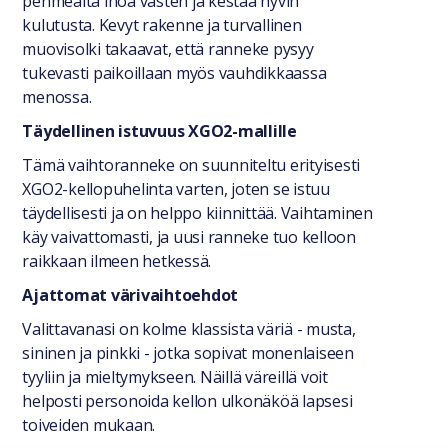
pehmeältä ihoa vasten ja kestää hyvin
kulutusta. Kevyt rakenne ja turvallinen
muovisolki takaavat, että ranneke pysyy
tukevasti paikoillaan myös vauhdikkaassa
menossa.
Täydellinen istuvuus XGO2-mallille
Tämä vaihtoranneke on suunniteltu erityisesti
XGO2-kellopuhelinta varten, joten se istuu
täydellisesti ja on helppo kiinnittää. Vaihtaminen
käy vaivattomasti, ja uusi ranneke tuo kelloon
raikkaan ilmeen hetkessä.
Ajattomat värivaihtoehdot
Valittavanasi on kolme klassista väriä - musta,
sininen ja pinkki - jotka sopivat monenlaiseen
tyyliin ja mieltymykseen. Näillä väreillä voit
helposti personoida kellon ulkonäköä lapsesi
toiveiden mukaan.