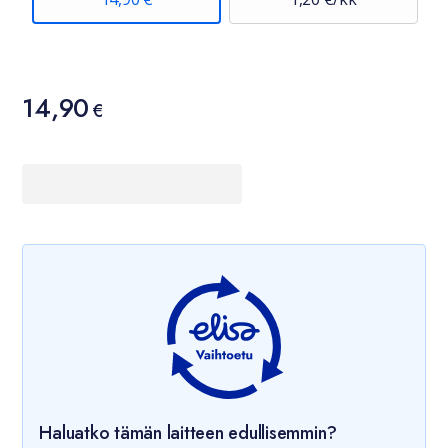
Hinta
14,90
14,90 €
€
Haluatko tämän laitteen edullisemmin?