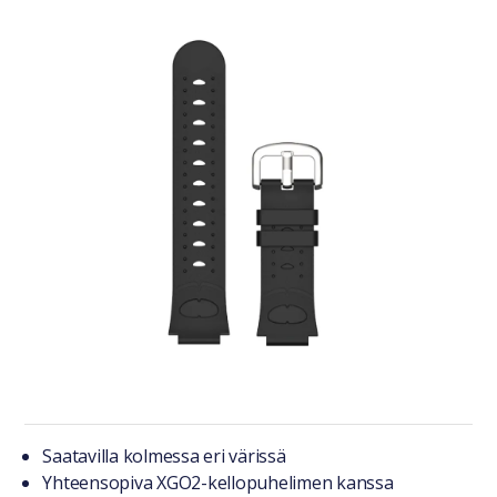
Tuotteesta lyhyesti
Saatavilla kolmessa eri värissä
Yhteensopiva XGO2-kellopuhelimen kanssa