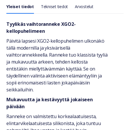
Yleiset tiedot
Tekniset tiedot
Arvostelut
Yleiset tiedot
Tyylikäs vaihtoranneke XGO2-
kellopuhelimeen
Päivitä lapsesi XGO2-kellopuhelimen ulkonäkö
tällä modernilla ja yksivärisellä
vaihtorannekkeella. Ranneke tuo klassista tyyliä
ja mukavuutta arkeen, tehden kellosta
entistäkin miellyttävämmän käyttää. Se on
täydellinen valinta aktiiviseen elämäntyyliin ja
sopii erinomaisesti lasten jokapäiväisiin
seikkailuihin.
Mukavuutta ja kestävyyttä jokaiseen
päivään
Ranneke on valmistettu korkealaatuisesta,
elintarvikelaatuisesta silikonista, joka tuntuu