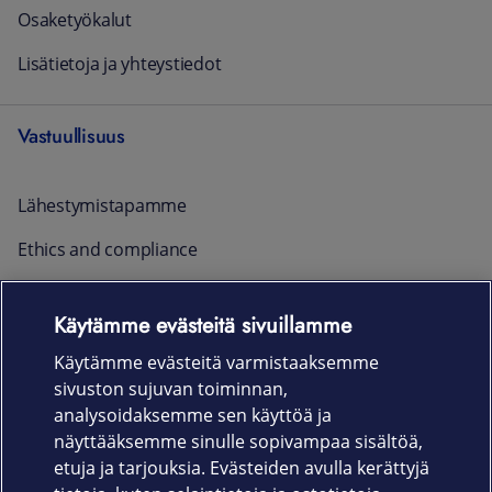
Osaketyökalut
Lisätietoja ja yhteystiedot
Vastuullisuus
Lähestymistapamme
Ethics and compliance
Raportointi ja yhteystiedot
Käytämme evästeitä sivuillamme
Ajankohtaista
Käytämme evästeitä varmistaaksemme
sivuston sujuvan toiminnan,
Rekrytointi
analysoidaksemme sen käyttöä ja
näyttääksemme sinulle sopivampaa sisältöä,
etuja ja tarjouksia. Evästeiden avulla kerättyjä
Uutishuone