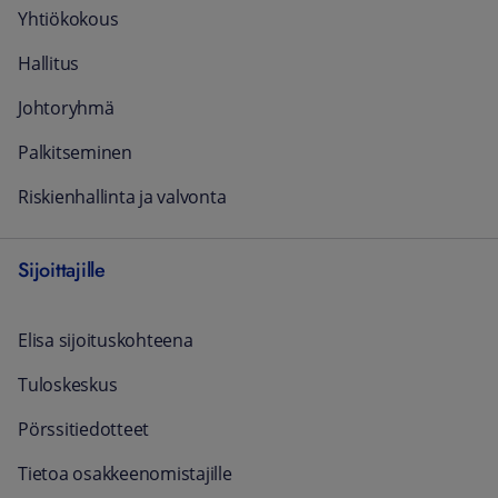
Yhtiökokous
Hallitus
Johtoryhmä
Palkitseminen
Riskienhallinta ja valvonta
Sijoittajille
Elisa sijoituskohteena
Tuloskeskus
Pörssitiedotteet
Tietoa osakkeenomistajille