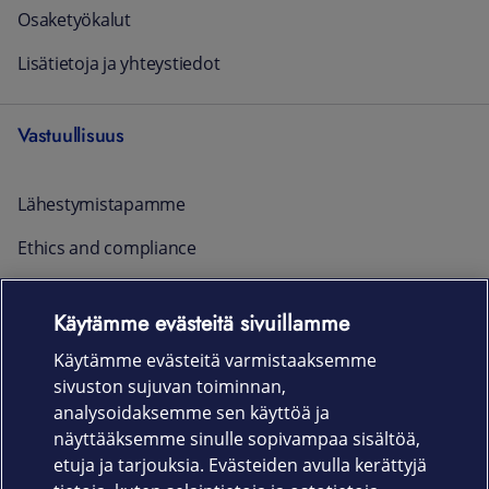
Osaketyökalut
Lisätietoja ja yhteystiedot
Vastuullisuus
Lähestymistapamme
Ethics and compliance
Raportointi ja yhteystiedot
Käytämme evästeitä sivuillamme
Ajankohtaista
Käytämme evästeitä varmistaaksemme
sivuston sujuvan toiminnan,
Rekrytointi
analysoidaksemme sen käyttöä ja
näyttääksemme sinulle sopivampaa sisältöä,
etuja ja tarjouksia. Evästeiden avulla kerättyjä
Uutishuone