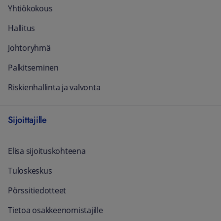
Yhtiökokous
Hallitus
Johtoryhmä
Palkitseminen
Riskienhallinta ja valvonta
Sijoittajille
Elisa sijoituskohteena
Tuloskeskus
Pörssitiedotteet
Tietoa osakkeenomistajille