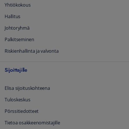
Yhtiökokous
Hallitus
Johtoryhmä
Palkitseminen
Riskienhallinta ja valvonta
Sijoittajille
Elisa sijoituskohteena
Tuloskeskus
Pörssitiedotteet
Tietoa osakkeenomistajille