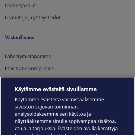
Osaketyökalut
Lisätietoja ja yhteystiedot
Vastuullisuus
Lähestymistapamme
Ethics and compliance
Raportointi ja yhteystiedot
Käytämme evästeitä sivuillamme
Ajankohtaista
Käytämme evästeitä varmistaaksemme
sivuston sujuvan toiminnan,
Rekrytointi
analysoidaksemme sen käyttöä ja
näyttääksemme sinulle sopivampaa sisältöä,
etuja ja tarjouksia. Evästeiden avulla kerättyjä
Uutishuone